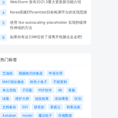
WebStorm 发布2021.3重大更新新功能介绍
3
Keras搭建Efficientdet目标检测平台的实现思路
4
使用 tke-autoscaling-placeholder 实现秒级弹
5
性伸缩的方法
如果你有这33种症状了请离开电脑去走走吧!
6
热门标签
艾滋病
视频格式转换器
申请办理
MAC地址修改
粉色小兔子
不能复制
单点登陆
子匹配
PDF软件
4K
香肠
绿幕
维护大师
波纹效果
添加乘客
区别
文档备份
501
脉管炎
家庭云
刺客信条
Azkaban
model
魔法粒子
存储数据