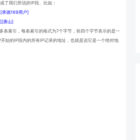
就组成了我们所说的IP段。比如：
河北][承德169用户]
北][唐山]
多条索引，每条索引的格式为7个字节，前四个字节表示的是一
P开始的IP段内的所有IP记录的地址，也就是说它是一个绝对地