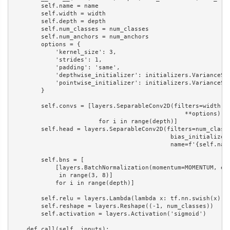
        self.name = name

        self.width = width

        self.depth = depth

        self.num_classes = num_classes

        self.num_anchors = num_anchors

        options = {

            'kernel_size': 3,

            'strides': 1,

            'padding': 'same',

            'depthwise_initializer': initializers.VarianceSca
            'pointwise_initializer': initializers.VarianceSca
        }

        self.convs = [layers.SeparableConv2D(filters=width, b
                                                **options)

                        for i in range(depth)]

        self.head = layers.SeparableConv2D(filters=num_classe
                                            bias_initializer=
                                            name=f'{self.name
        self.bns = [

            [layers.BatchNormalization(momentum=MOMENTUM, eps
             in range(3, 8)]

            for i in range(depth)]

        self.relu = layers.Lambda(lambda x: tf.nn.swish(x))

        self.reshape = layers.Reshape((-1, num_classes))

        self.activation = layers.Activation('sigmoid')

    def call(self, inputs):
