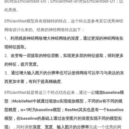
B0对应Efficientdet-D0；EfficientNet-B1对应Efficientdet-D1；以
此类推。
EfficientNet模型具有很独特的特点，这个特点是参考其它优秀神经
网络设计出来的。经典的神经网络特点如下：
1、
利用残差神经网络增大神经网络的深度，通过更深的神经网络实
现特征提取。
2、
改变每一层提取的特征层数，实现更多层的特征提取，得到更多
的特征，提升宽度。
3、
通过增大输入图片的分辨率也可以使得网络可以学习与表达的东
西更加丰富，有利于提高精确度
。
EfficientNet就是将这三个特点结合起来，通过一起
缩放baseline模
型
（
MobileNet中就通过缩放α实现缩放模型，不同的α有不同的模
型精度，α=1时为baseline模型；ResNet其实也是有一个baseline
模型，在baseline的基础上通过改变图片的深度实现不同的模型实
现
），同时调整
深度
、
宽度
、
输入图片的分辨率
完成一个优秀的网