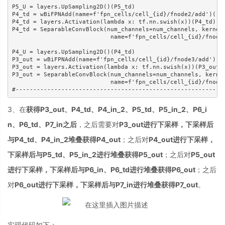
P5_U = layers.UpSampling2D()(P5_td)

P4_td = wBiFPNAdd(name=f'fpn_cells/cell_{id}/fnode2/add')([P4
P4_td = layers.Activation(lambda x: tf.nn.swish(x))(P4_td)

P4_td = SeparableConvBlock(num_channels=num_channels, kernel_
                            name=f'fpn_cells/cell_{id}/fnode2
P4_U = layers.UpSampling2D()(P4_td)

P3_out = wBiFPNAdd(name=f'fpn_cells/cell_{id}/fnode3/add')([P
P3_out = layers.Activation(lambda x: tf.nn.swish(x))(P3_out)

P3_out = SeparableConvBlock(num_channels=num_channels, kernel
                            name=f'fpn_cells/cell_{id}/fnode3
#-----------------------------------------------------------
3、在
获得P3_out、P4_td、P4_in_2、P5_td、P5_in_2、P6_i
n、P6_td、P7_in之后
，之后需要对
P3_out进行下采样，下采样后
与P4_td、P4_in_2堆叠获得P4_out
；之后对
P4_out进行下采样，
下采样后与P5_td、P5_in_2进行堆叠获得P5_out
；之后对
P5_out
进行下采样，下采样后与P6_in、P6_td进行堆叠获得P6_out
；之后
对
P6_out进行下采样，下采样后与P7_in进行堆叠获得P7_out
。
实现代码如下：