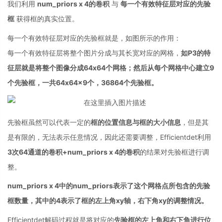
我们利用
num_priors x 4的卷积
与
每一个有效特征层对应的先验
框
获得框的真实位置。
每一个有效特征层对应的先验框就是，如图所示的作用：
每一个有效特征层将整个图片分成与其长宽对应的网格，
如P3的特
征层就是将整个图像分成64x64个网格；然后从每个网格中心建立9
个先验框，一共64x64x9个，36864‬个先验框。
先验框虽然可以代表一定的
框的位置信息与框的大小信息
，但是其
是有限的，无法表示任意情况，因此还需要调整，Efficientdet利用
3次64通道的卷积+num_priors x 4的卷积
的结果对先验框进行调
整。
num_priors x 4中的num_priors表示了这个网格点所包含的先验
框数量，其中的4表示了框的左上角xy轴，右下角xy的调整情况。
Efficientdet解码过程就是将对应的
先验框的左上角和右下角进行位