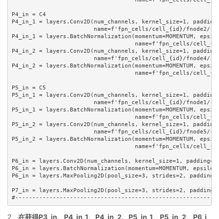
P4_in = C4

P4_in_1 = layers.Conv2D(num_channels, kernel_size=1, padding=
                        name=f'fpn_cells/cell_{id}/fnode2/res
P4_in_1 = layers.BatchNormalization(momentum=MOMENTUM, epsilo
                                    name=f'fpn_cells/cell_{id
P4_in_2 = layers.Conv2D(num_channels, kernel_size=1, padding=
                        name=f'fpn_cells/cell_{id}/fnode4/res
P4_in_2 = layers.BatchNormalization(momentum=MOMENTUM, epsilo
                                    name=f'fpn_cells/cell_{id
P5_in = C5

P5_in_1 = layers.Conv2D(num_channels, kernel_size=1, padding=
                        name=f'fpn_cells/cell_{id}/fnode1/res
P5_in_1 = layers.BatchNormalization(momentum=MOMENTUM, epsilo
                                    name=f'fpn_cells/cell_{id
P5_in_2 = layers.Conv2D(num_channels, kernel_size=1, padding=
                        name=f'fpn_cells/cell_{id}/fnode5/res
P5_in_2 = layers.BatchNormalization(momentum=MOMENTUM, epsilo
                                    name=f'fpn_cells/cell_{id
P6_in = layers.Conv2D(num_channels, kernel_size=1, padding='s
P6_in = layers.BatchNormalization(momentum=MOMENTUM, epsilon=
P6_in = layers.MaxPooling2D(pool_size=3, strides=2, padding='
P7_in = layers.MaxPooling2D(pool_size=3, strides=2, padding='
#-----------------------------------------------------------
2、
在获得P3_in、P4_in_1、P4_in_2、P5_in_1、P5_in_2、P6_i