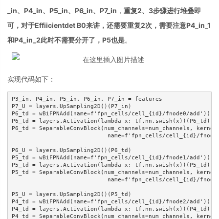
_in、P4_in、P5_in、P6_in、P7_in
，
重复2、3步骤进行堆叠即
可，对于Effiicientdet B0来讲，还需要重复2次，需要注意P4_in_1
和P4_in_2此时不需要分开了，P5也是
。
实现代码如下：
P3_in, P4_in, P5_in, P6_in, P7_in = features

P7_U = layers.UpSampling2D()(P7_in)

P6_td = wBiFPNAdd(name=f'fpn_cells/cell_{id}/fnode0/add')([P6
P6_td = layers.Activation(lambda x: tf.nn.swish(x))(P6_td)

P6_td = SeparableConvBlock(num_channels=num_channels, kernel_
                            name=f'fpn_cells/cell_{id}/fnode0
P6_U = layers.UpSampling2D()(P6_td)

P5_td = wBiFPNAdd(name=f'fpn_cells/cell_{id}/fnode1/add')([P5
P5_td = layers.Activation(lambda x: tf.nn.swish(x))(P5_td)

P5_td = SeparableConvBlock(num_channels=num_channels, kernel_
                            name=f'fpn_cells/cell_{id}/fnode1
P5_U = layers.UpSampling2D()(P5_td)

P4_td = wBiFPNAdd(name=f'fpn_cells/cell_{id}/fnode2/add')([P4
P4_td = layers.Activation(lambda x: tf.nn.swish(x))(P4_td)

P4_td = SeparableConvBlock(num_channels=num_channels, kernel_