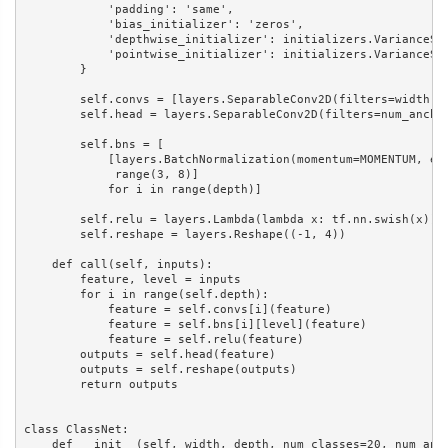
            'padding': 'same',

            'bias_initializer': 'zeros',

            'depthwise_initializer': initializers.VarianceSca
            'pointwise_initializer': initializers.VarianceSca
        }

        self.convs = [layers.SeparableConv2D(filters=width, n
        self.head = layers.SeparableConv2D(filters=num_anchor
        self.bns = [

            [layers.BatchNormalization(momentum=MOMENTUM, eps
             range(3, 8)]

            for i in range(depth)]

        self.relu = layers.Lambda(lambda x: tf.nn.swish(x))

        self.reshape = layers.Reshape((-1, 4))

    def call(self, inputs):

        feature, level = inputs

        for i in range(self.depth):

            feature = self.convs[i](feature)

            feature = self.bns[i][level](feature)

            feature = self.relu(feature)

        outputs = self.head(feature)

        outputs = self.reshape(outputs)

        return outputs

class ClassNet:

    def __init__(self, width, depth, num_classes=20, num_anch