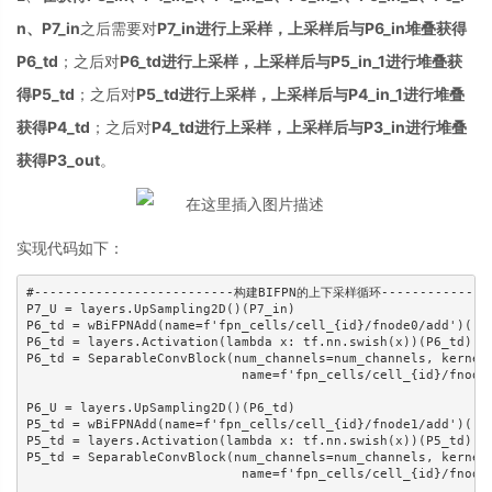
n、P7_in
之后需要对
P7_in进行上采样，上采样后与P6_in堆叠获得
P6_td
；之后对
P6_td进行上采样，上采样后与P5_in_1进行堆叠获
得P5_td
；之后对
P5_td进行上采样，上采样后与P4_in_1进行堆叠
获得P4_td
；之后对
P4_td进行上采样，上采样后与P3_in进行堆叠
获得P3_out
。
实现代码如下：
#--------------------------构建BIFPN的上下采样循环----------------
P7_U = layers.UpSampling2D()(P7_in)

P6_td = wBiFPNAdd(name=f'fpn_cells/cell_{id}/fnode0/add')([P6
P6_td = layers.Activation(lambda x: tf.nn.swish(x))(P6_td)

P6_td = SeparableConvBlock(num_channels=num_channels, kernel_
                            name=f'fpn_cells/cell_{id}/fnode0
P6_U = layers.UpSampling2D()(P6_td)

P5_td = wBiFPNAdd(name=f'fpn_cells/cell_{id}/fnode1/add')([P5
P5_td = layers.Activation(lambda x: tf.nn.swish(x))(P5_td)

P5_td = SeparableConvBlock(num_channels=num_channels, kernel_
                            name=f'fpn_cells/cell_{id}/fnode1