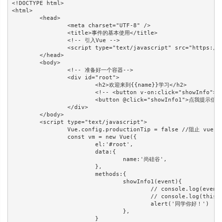
<!DOCTYPE html>

<html>

	<head>

		<meta charset="UTF-8" />

		<title>事件的基本使用</title>

		<!-- 引入Vue -->

		<script type="text/javascript" src="https://www.atool.online/js/vue.js"></script>

	</head>

	<body>

		<!-- 准备好一个容器-->

		<div id="root">

			<h2>欢迎来到{{name}}学习</h2>

			<!-- <button v-on:click="showInfo">点我提示信息</button> -->

			<button @click="showInfo1">点我提示信息1（不传参）</button>

		</div>

	</body>

	<script type="text/javascript">

		Vue.config.productionTip = false //阻止 vue 在启动时生成生产提示。

		const vm = new Vue({

			el:'#root',

			data:{

				name:'尚硅谷',

			},

			methods:{

				showInfo1(event){

					// console.log(event.target.innerText)

					// console.log(this) //此处的this是vm

					alert('同学你好！')

				},

			}
