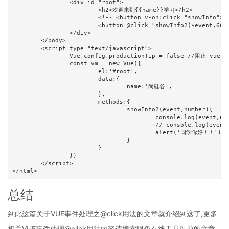
		<div id="root">

			<h2>欢迎来到{{name}}学习</h2>

			<!-- <button v-on:click="showInfo">点我提示信息</button> -->

			<button @click="showInfo2($event,66)">点我提示信息2（传参）</button>

		</div>

	</body>

	<script type="text/javascript">

		Vue.config.productionTip = false //阻止 vue 在启动时生成生产提示。

		const vm = new Vue({

			el:'#root',

			data:{

				name:'尚硅谷',

			},

			methods:{

				showInfo2(event,number){

					console.log(event,number)

					// console.log(event.target.innerText)能够显示event中传递过来的标签包住的内容，比如说“点我提示信息2（传参）”

					alert('同学你好！！')

				}

			}

		})

	</script>

</html>
总结
到此这篇关于VUE事件处理之@click用法的文章就介绍到这了,更多
相关VUE事件处理@click用法内容请搜索阿兔在线工具以前的文章