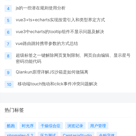
js的一些潜在规则使用分析
4
vue3+ts+echarts实现按需引入和类型界定方式
5
vue3中echarts的tooltip组件不显示问题及解决
6
vue路由跳转携带参数的方式总结
7
超级标签之一键解除网页复制限制、网页自由编辑、显示星号
8
密码功能代码
Qiankun原理详解JS沙箱是如何做隔离
9
移动端touch拖动和click事件冲突问题解决
10
热门标签
酷跑
时光序
干燥综合症
浏览记录
用户管理
phpmailer-5.2
压力测试
CamtasiaStudio
金粉字体