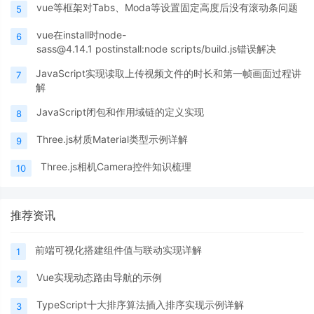
vue等框架对Tabs、Moda等设置固定高度后没有滚动条问题
5
vue在install时node-
6
sass@4.14.1 postinstall:node scripts/build.js错误解决
JavaScript实现读取上传视频文件的时长和第一帧画面过程讲
7
解
JavaScript闭包和作用域链的定义实现
8
Three.js材质Material类型示例详解
9
Three.js相机Camera控件知识梳理
10
推荐资讯
前端可视化搭建组件值与联动实现详解
1
Vue实现动态路由导航的示例
2
TypeScript十大排序算法插入排序实现示例详解
3