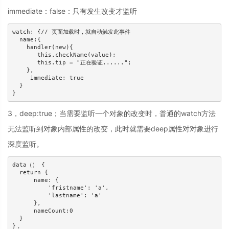
immediate：false：只有发生改变才监听
watch: {// 页面加载时，就自动触发此事件

  name:{

    handler(new){

       this.checkName(value);

       this.tip = "正在验证......";

    },

     immediate: true 

  }

}
3，deep:true；当需要监听一个对象的改变时，普通的watch方法
无法监听到对象内部属性的改变，此时就需要deep属性对对象进行
深度监听。
data（） {

  return {

      name: {

          'fristname': 'a',

          'lastname': 'a'

      },

      nameCount:0

  }

}，
