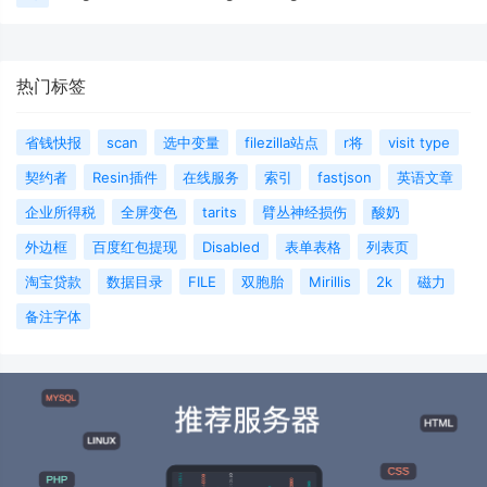
热门标签
省钱快报
scan
选中变量
filezilla站点
r将
visit type
契约者
Resin插件
在线服务
索引
fastjson
英语文章
企业所得税
全屏变色
tarits
臂丛神经损伤
酸奶
外边框
百度红包提现
Disabled
表单表格
列表页
淘宝贷款
数据目录
FILE
双胞胎
Mirillis
2k
磁力
备注字体