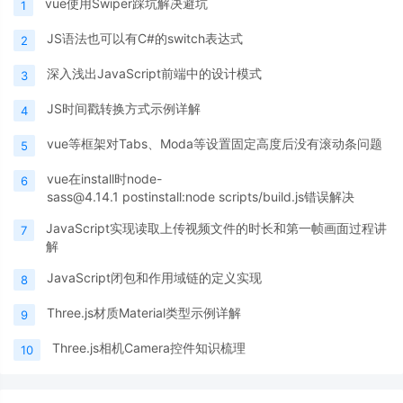
vue使用Swiper踩坑解决避坑
1
JS语法也可以有C#的switch表达式
2
深入浅出JavaScript前端中的设计模式
3
JS时间戳转换方式示例详解
4
vue等框架对Tabs、Moda等设置固定高度后没有滚动条问题
5
vue在install时node-
6
sass@4.14.1 postinstall:node scripts/build.js错误解决
JavaScript实现读取上传视频文件的时长和第一帧画面过程讲
7
解
JavaScript闭包和作用域链的定义实现
8
Three.js材质Material类型示例详解
9
Three.js相机Camera控件知识梳理
10