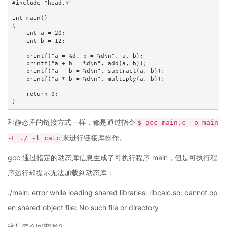
#include "head.h"

int main()

{

    int a = 20;

    int b = 12;

    printf("a = %d, b = %d\n", a, b);

    printf("a + b = %d\n", add(a, b));

    printf("a - b = %d\n", subtract(a, b));

    printf("a * b = %d\n", multiply(a, b));

    return 0;

和静态库的链接方式一样，都是通过指令
$ gcc main.c -o main
来进行链接库操作。
-L ./ -l calc
gcc 通过指定的动态库信息生成了可执行程序 main，但是可执行程
序运行却提示无法加载到动态库：
./main: error while loading shared libraries: libcalc.so: cannot op
en shared object file: No such file or directory
这是怎么回事呢？