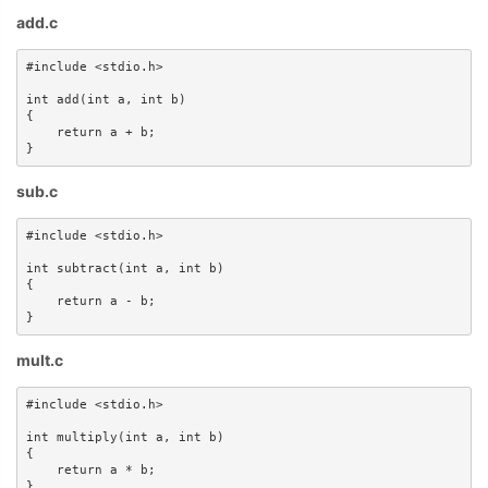
add.c
#include <stdio.h>

int add(int a, int b)

{

    return a + b;

}
sub.c
#include <stdio.h>

int subtract(int a, int b)

{

    return a - b;

}
mult.c
#include <stdio.h>

int multiply(int a, int b)

{

    return a * b;

}