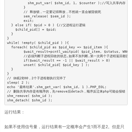
	  shm_put_var( $shm_id, 1, $counter );//写入共享内存

	}

	// 释放锁，一定要记得释放，不然就一直会被阻锁死

	sem_release( $sem_id );

	exit;

  } else if( $pid > 0 ) {//父进程运行逻辑

    $child_pid[] = $pid;

  }

}

while( !empty( $child_pid ) ){

  foreach( $child_pid as $pid_key => $pid_item ){

        $wait_result=pcntl_waitpid( $pid_item, $status, WNOHA
	//必须判断子进程回收的状态,如果不加判断,第一次两个子进程返回都是0,直接unset后会无法进入while,导致僵尸进程

        if($wait_result == -1 || $wait_result > 0)

	unset( $child_pid[ $pid_key ] );

  }

}

// 休眠2秒钟，2个子进程都执行完毕了

sleep( 2 );

echo '最终结果'.shm_get_var( $shm_id, 1 ).PHP_EOL;

// 删除共享内存是有顺序的，先remove后detach，顺序反过来php可能会报错

shm_remove( $shm_id );

shm_detach( $shm_id );
运行结果：
如果不使用信号量，运行结果有一定概率会产生1而不是2。但是只