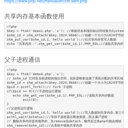
https://www.php.net/manual/en/ref.sem.php
共享内存基本函数使用
<?php

$key = ftok('demo1.php','x'); //将路径名和项目标识符转换为System V 
$shm_id = shm_attach($key,1024,0666);//创建一个大小为10
shm_put_var($shm_id,1,'hello world');//往共享内存里写入数据

echo "共享内存：".shm_get_var($shm_id,1).PHP_EOL;//读取共享内存
父子进程通信
<?php

$key = ftok('demo4.php','x');

// $shm_id 它对应当前进程的地址空间，实际是映射连接了系统分配的共享区域（共
$shm_id = shm_attach($key,1024,0666);//创建一个大小为10
$pid = pcntl_fork();// fork 子进程

if($pid == 0){//子进程运行逻辑

   echo shm_get_var($shm_id,1).PHP_EOL;//读取共享内存数据

	exit(0);

}

//父进程运行逻辑

shm_put_var($shm_id,1,'hello world');//写入数据到共享内存,第
pcntl_wait($status);//等待子进程退出释放资源，防止僵尸进程

// 删除共享内存是有顺序的，先remove后detach，顺序反过来php可能会报错

shm_remove($shm_id);//从系统中移除共享内存
