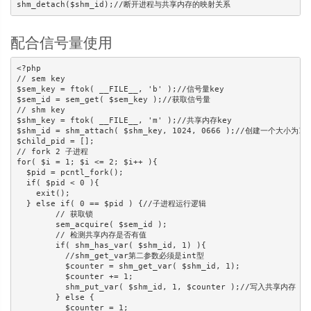
shm_detach($shm_id);//断开进程与共享内存的映射关系
配合信号量使用
<?php

// sem key

$sem_key = ftok( __FILE__, 'b' );//信号量key

$sem_id = sem_get( $sem_key );//获取信号量

// shm key

$shm_key = ftok( __FILE__, 'm' );//共享内存key

$shm_id = shm_attach( $shm_key, 1024, 0666 );//创建
$child_pid = [];

// fork 2 子进程

for( $i = 1; $i <= 2; $i++ ){

  $pid = pcntl_fork();  

  if( $pid < 0 ){

    exit();

  } else if( 0 == $pid ) {//子进程运行逻辑

	// 获取锁

	sem_acquire( $sem_id );

	// 检测共享内存是否有值

	if( shm_has_var( $shm_id, 1) ){

	  //shm_get_var第二参数必须是int型

	  $counter = shm_get_var( $shm_id, 1);

	  $counter += 1;

	  shm_put_var( $shm_id, 1, $counter );//写入共享内存

	} else {

	  $counter = 1;
