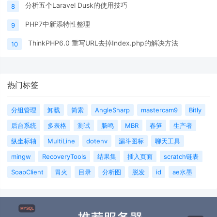
分析五个Laravel Dusk的使用技巧
8
PHP7中新添特性整理
9
ThinkPHP6.0 重写URL去掉Index.php的解决方法
10
热门标签
分组管理
卸载
简索
AngleSharp
mastercam9
Bitly
后台系统
多表格
测试
肠鸣
MBR
春笋
生产者
纵坐标轴
MultiLine
dotenv
漏斗图标
聊天工具
mingw
RecoveryTools
结果集
插入页面
scratch链表
SoapClient
胃火
目录
分析图
脱发
id
ae水墨