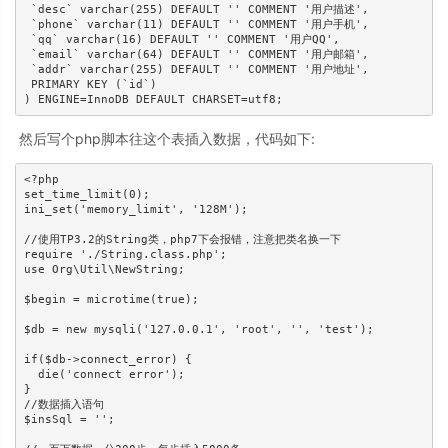
 `desc` varchar(255) DEFAULT '' COMMENT '用户描述',

 `phone` varchar(11) DEFAULT '' COMMENT '用户手机',

 `qq` varchar(16) DEFAULT '' COMMENT '用户QQ',

 `email` varchar(64) DEFAULT '' COMMENT '用户邮箱',

 `addr` varchar(255) DEFAULT '' COMMENT '用户地址',

 PRIMARY KEY (`id`)

然后写个php脚本往这个表插入数据，代码如下:
<?php

set_time_limit(0);

ini_set('memory_limit', '128M');

//使用TP3.2的String类，php7下会报错，注意把类名换一下

require './String.class.php';

use Org\Util\NewString;

$begin = microtime(true);

$db = new mysqli('127.0.0.1', 'root', '', 'test');

if($db->connect_error) {

  die('connect error');

}

//数据插入语句

$insSql = '';
