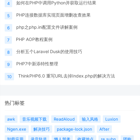
如何在PHP中调用Python并获取运行结果
4
PHP连接数据库实现页面增删改查效果
5
php之php.ini配置文件讲解案例
6
PHP AOP教程案例
7
分析五个Laravel Dusk的使用技巧
8
PHP7中新添特性整理
9
ThinkPHP6.0 重写URL去掉Index.php的解决方法
10
热门标签
awk
音乐视频下载
ReadAloud
输入风格
Luxion
Ngen.exe
解决技巧
package-lock.json
After
卸载应用
录音轨道
懒人驾考
收藏地点
re.subn
团购