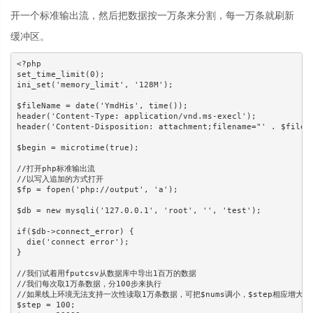
开一个标准输出流，然后把数据按一万条来分割，每一万条就刷新
缓冲区。
<?php

set_time_limit(0);

ini_set('memory_limit', '128M');

$fileName = date('YmdHis', time());

header('Content-Type: application/vnd.ms-execl');

header('Content-Disposition: attachment;filename="' . $fileNa
$begin = microtime(true);

//打开php标准输出流

//以写入追加的方式打开

$fp = fopen('php://output', 'a');

$db = new mysqli('127.0.0.1', 'root', '', 'test');

if($db->connect_error) {

  die('connect error');

}

//我们试着用fputcsv从数据库中导出1百万的数据

//我们每次取1万条数据，分100步来执行

//如果线上环境无法支持一次性读取1万条数据，可把$nums调小，$step相应增大。

$step = 100;
