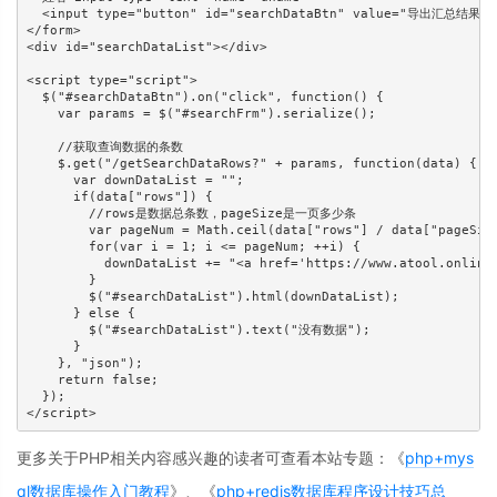
  <input type="button" id="searchDataBtn" value="导出汇总结果">

</form>

<div id="searchDataList"></div>

<script type="script">

  $("#searchDataBtn").on("click", function() {

    var params = $("#searchFrm").serialize();

    //获取查询数据的条数

    $.get("/getSearchDataRows?" + params, function(data) {

      var downDataList = "";

      if(data["rows"]) {

        //rows是数据总条数，pageSize是一页多少条

        var pageNum = Math.ceil(data["rows"] / data["pageSize
        for(var i = 1; i <= pageNum; ++i) {

          downDataList += "<a href='https://www.atool.onlin
        }

        $("#searchDataList").html(downDataList);

      } else {

        $("#searchDataList").text("没有数据");

      }

    }, "json");

    return false;

  });

更多关于PHP相关内容感兴趣的读者可查看本站专题：《
php+mys
ql数据库操作入门教程
》、《
php+redis数据库程序设计技巧总