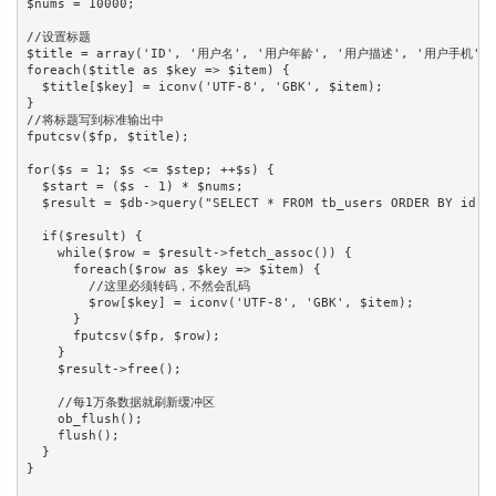
$nums = 10000;

//设置标题

$title = array('ID', '用户名', '用户年龄', '用户描述', '用户手机',
foreach($title as $key => $item) {

  $title[$key] = iconv('UTF-8', 'GBK', $item);

}

//将标题写到标准输出中

fputcsv($fp, $title);

for($s = 1; $s <= $step; ++$s) {

  $start = ($s - 1) * $nums;

  $result = $db->query("SELECT * FROM tb_users ORDER BY id LI
  if($result) {

    while($row = $result->fetch_assoc()) {

      foreach($row as $key => $item) {

        //这里必须转码，不然会乱码

        $row[$key] = iconv('UTF-8', 'GBK', $item);

      }

      fputcsv($fp, $row);

    }

    $result->free();

    //每1万条数据就刷新缓冲区

    ob_flush();

    flush();

  }

}
