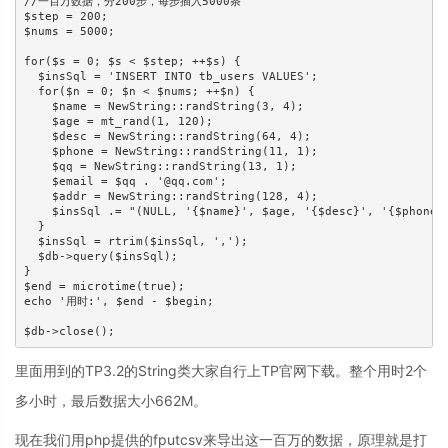
//一百万数据，分200步，每步插入5000条

$step = 200;

$nums = 5000;

for($s = 0; $s < $step; ++$s) {

  $insSql = 'INSERT INTO tb_users VALUES';

  for($n = 0; $n < $nums; ++$n) {

    $name = NewString::randString(3, 4);

    $age = mt_rand(1, 120);

    $desc = NewString::randString(64, 4);

    $phone = NewString::randString(11, 1);

    $qq = NewString::randString(13, 1);

    $email = $qq . '@qq.com';

    $addr = NewString::randString(128, 4);

    $insSql .= "(NULL, '{$name}', $age, '{$desc}', '{$phone}'
  }

  $insSql = rtrim($insSql, ',');

  $db->query($insSql);

}

$end = microtime(true);

echo '用时:', $end - $begin;

里面用到的TP3.2的String类大家自行上TP官网下载。整个用时2个
多小时，最后数据大小662M。
现在我们用php提供的fputcsv来导出这一百万的数据，原理就是打