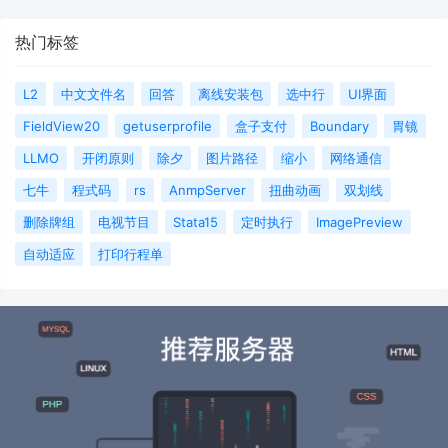
热门标签
L2
中文文件名
回答
离线安装包
选中行
UI界面
FieldView20
getuserprofile
盒子支付
Boundary
胃镜
LLMO
开闭原则
除夕
图片路径
缩小
网络通信
七牛
程式码
rs
AnmpServer
扭曲动画
双划线
删除牌组
电视节目
Stata15
定时执行
ImagePreview
自动适应
打印行程单