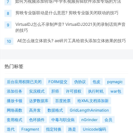
如何为视频添加转场?牛学长视频剪辑软件添加专场的方法
7
剪映专业版联动是什么意思? 剪映专业版关闭联动的技巧
8
VirtualDJ怎么不录制声音? VirtualDJ2021关闭录制话筒声音
9
的技巧
AE怎么做立体箭头? ae碎片工具给箭头添加立体效果的技巧
10
热门标签
后台应用权限已关闭
FORM提交
伪协议
包皮
pqmagic
添加任务
实况模式
肝癌
许可授权
执行时机
war包
播放卡顿
达梦数据库
百度抢票
给XML文档添加新
网络函数
高并发
数据格式
GridLengthAnimation
套用格式
色环插件
中毒与职业病
nGrinder
会员
迭代
Fragment
指定转换
路是
Unicode编码