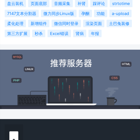
盘云装机
页面底部
音频采集
补肾
踩评论
strtotime
7147文本分割器
微力同步Linux版
孕酮
功能
a-upload
柔化处理
新增组件
微信同时登录
渲染页面
土巴兔装修
第三方扩展
秒杀
Excel错误
肾病
年报