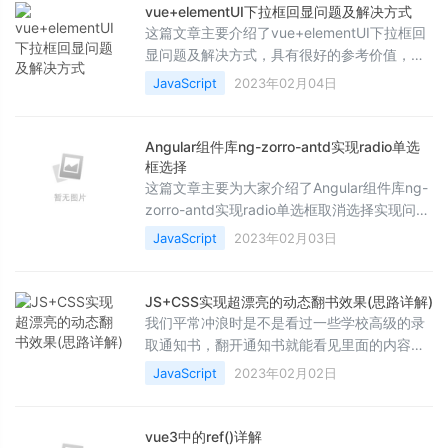
vue+elementUI下拉框回显问题及解决方式
这篇文章主要介绍了vue+elementUI下拉框回
显问题及解决方式，具有很好的参考价值，希
望对大家有所帮助。如有错误或未考虑完全的
JavaScript
2023年02月04日
地方，望不吝赐教
Angular组件库ng-zorro-antd实现radio单选
框选择
这篇文章主要为大家介绍了Angular组件库ng-
zorro-antd实现radio单选框取消选择实现问题
解决，有需要的朋友可以借鉴参考下，希望能
JavaScript
2023年02月03日
够有所帮助，祝大家多多进步，早日升职加薪
JS+CSS实现超漂亮的动态翻书效果(思路详解)
我们平常冲浪时是不是看过一些学校高级的录
取通知书，翻开通知书就能看见里面的内容，
呈现出逼真的3D效果，本文带领大家基于
JavaScript
2023年02月02日
JS+CSS实现超漂亮的动态翻书效果,需要的朋
友可以参考下
vue3中的ref()详解