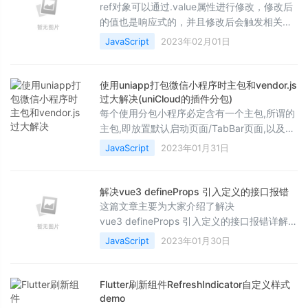
ref对象可以通过.value属性进行修改，修改后
的值也是响应式的，并且修改后会触发相关的
副作用，这篇文章主要介绍了vue3中的ref(),
JavaScript
2023年02月01日
需要的朋友可以参考下
使用uniapp打包微信小程序时主包和vendor.js
过大解决(uniCloud的插件分包)
每个使用分包小程序必定含有一个主包,所谓的
主包,即放置默认启动页面/TabBar页面,以及一
些所有分包都需用到公共资源/JS&amp;nbsp;
JavaScript
2023年01月31日
脚本,下面这篇文章主要给大家介绍了关于使用
uniapp打包微信小程序时主包和vendor.js过大
解决的相关资料,,需要的朋友可以参考下
解决vue3 defineProps 引入定义的接口报错
这篇文章主要为大家介绍了解决
vue3 defineProps 引入定义的接口报错详解，
有需要的朋友可以借鉴参考下，希望能够有所
JavaScript
2023年01月30日
帮助，祝大家多多进步，早日升职加薪
Flutter刷新组件RefreshIndicator自定义样式
demo