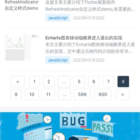
这篇文章主要介绍了Flutter刷新组件
RefreshIndicator自定义样式demo,有需要的
朋友可以借鉴参考下，希望能够有所帮助，祝
JavaScript
2023年01月29日
大家多多进步，早日升职加薪
Echarts图表移动端横屏进入退出的实现
本文主要介绍了Echarts图表移动端横屏进入退
出的实现，文中通过示例代码介绍的非常详
细，对大家的学习或者工作具有一定的参考学
JavaScript
2023年01月28日
习价值，需要的朋友们下面随着小编来一起学
习学习吧
«
1
2
...
5
6
7
8
9
10
11
...
599
600
»