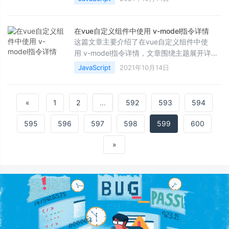
小伙伴们可以参考一下
在vue自定义组件中使用 v-model指令详情
这篇文章主要介绍了在vue自定义组件中使
用 v-model指令详情，文章围绕主题展开详细
的内容介绍，具有一定的参考价值，需要的小
JavaScript
2021年10月14日
伙伴可以参考一下
«
1
2
...
592
593
594
595
596
597
598
599
600
»