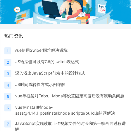
热门资讯
vue使用Swiper踩坑解决避坑
1
JS语法也可以有C#的switch表达式
2
深入浅出JavaScript前端中的设计模式
3
JS时间戳转换方式示例详解
4
vue等框架对Tabs、Moda等设置固定高度后没有滚动条问题
5
vue在install时node-
6
sass@4.14.1 postinstall:node scripts/build.js错误解决
JavaScript实现读取上传视频文件的时长和第一帧画面过程讲
7
解