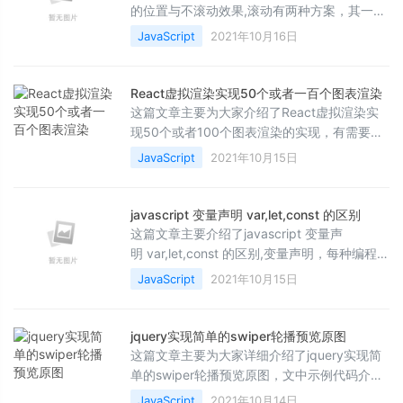
的位置与不滚动效果,滚动有两种方案，其一，
利用路由中的meta，在离开页面时缓存
JavaScript
2021年10月16日
&amp;nbsp;top&amp;nbsp;信息，其二，利
用keep-alive缓存整个页面。但是仅限于没有
实时数据变动的页面，需要的朋友可以参考下
React虚拟渲染实现50个或者一百个图表渲染
本文
这篇文章主要为大家介绍了React虚拟渲染实
现50个或者100个图表渲染的实现，有需要的
朋友可以借鉴参考下，希望能够有所帮助，祝
JavaScript
2021年10月15日
大家多多进步，早日升职加薪
javascript 变量声明 var,let,const 的区别
这篇文章主要介绍了javascript 变量声
明 var,let,const 的区别,变量声明，每种编程语
言必不可少的语法，在javascript中，变量的声
JavaScript
2021年10月15日
明相对其他语言来说，算是比较简单的。更多
相关的具体内容需要的小伙伴可以参考一下
jquery实现简单的swiper轮播预览原图
这篇文章主要为大家详细介绍了jquery实现简
单的swiper轮播预览原图，文中示例代码介绍
的非常详细，具有一定的参考价值，感兴趣的
JavaScript
2021年10月14日