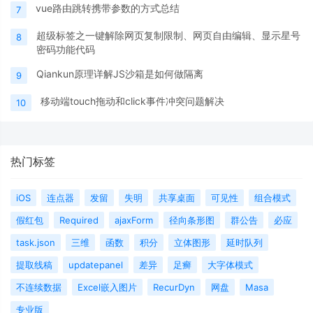
vue路由跳转携带参数的方式总结
7
超级标签之一键解除网页复制限制、网页自由编辑、显示星号
8
密码功能代码
Qiankun原理详解JS沙箱是如何做隔离
9
移动端touch拖动和click事件冲突问题解决
10
热门标签
iOS
连点器
发留
失明
共享桌面
可见性
组合模式
假红包
Required
ajaxForm
径向条形图
群公告
必应
task.json
三维
函数
积分
立体图形
延时队列
提取线稿
updatepanel
差异
足癣
大字体模式
不连续数据
Excel嵌入图片
RecurDyn
网盘
Masa
专业版