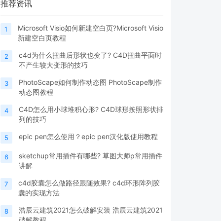
推荐资讯
Microsoft Visio如何新建空白页?Microsoft Visio
1
新建空白页教程
c4d为什么扭曲后形状也变了? C4D扭曲平面时
2
不产生较大变形的技巧
PhotoScape如何制作动态图 PhotoScape制作
3
动态图教程
C4D怎么用小球堆积心形? C4D球形按照形状排
4
列的技巧
epic pen怎么使用？epic pen汉化版使用教程
5
sketchup常用插件有哪些? 草图大师p常用插件
6
讲解
c4d胶囊怎么做路径跟随效果? c4d环形阵列胶
7
囊的实现方法
浩辰云建筑2021怎么破解安装 浩辰云建筑2021
8
破解教程