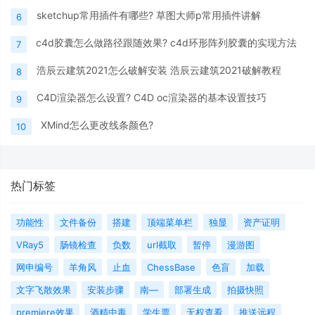
sketchup常用插件有哪些? 草图大师p常用插件讲解
6
c4d胶囊怎么做路径跟随效果? c4d环形阵列胶囊的实现方法
7
浩辰云建筑2021怎么破解安装 浩辰云建筑2021破解教程
8
C4D渲染器怎么设置? C4D oc渲染器的基本设置技巧
9
XMind怎么更改线条颜色?
10
热门标签
功能性
文件备份
搭建
顶端菜单栏
独显
资产证明
VRay5
肠镜检查
负数
url截取
暂停
漫游图
网申编号
羊角风
止血
ChessBase
色盲
加载
文字飞散效果
安装步骤
南—
部署生成
拍摄快照
premiere效果
酒精中毒
学生票
无权查看
推送远程