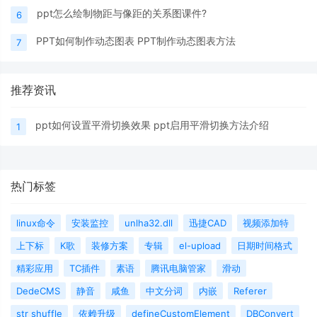
ppt怎么绘制物距与像距的关系图课件?
6
PPT如何制作动态图表 PPT制作动态图表方法
7
推荐资讯
ppt如何设置平滑切换效果 ppt启用平滑切换方法介绍
1
热门标签
linux命令
安装监控
unlha32.dll
迅捷CAD
视频添加特
上下标
K歌
装修方案
专辑
el-upload
日期时间格式
精彩应用
TC插件
素语
腾讯电脑管家
滑动
DedeCMS
静音
咸鱼
中文分词
内嵌
Referer
str shuffle
依赖升级
defineCustomElement
DBConvert