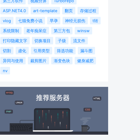
第三方软件
视频分屏
Turborepo
ASP.NET4.0
art-template
翻页
存储过程
vlog
七猫免费小说
早孕
神经元损伤
t转
系统限制
老年痴呆症
第三方包
winsw
打印隐藏文字
切换项目
子级
流文件
切割
虚化
引用类型
筛选功能
漏斗图
异同与使用
裁剪图片
渐变色块
健身减肥
nv