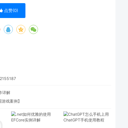
点赞(
0
)
2155187
操作详解
霸游戏案例】