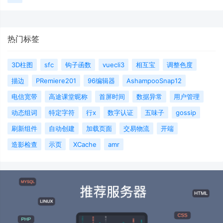
热门标签
3D柱图
sfc
钩子函数
vuecli3
相互宝
调整色度
描边
PRemiere201
96编辑器
AshampooSnap12
电信宽带
高途课堂昵称
首屏时间
数据异常
用户管理
动态组词
特定字符
行x
数字认证
五味子
gossip
刷新组件
自动创建
加载页面
交易物流
开端
造影检查
示页
XCache
amr