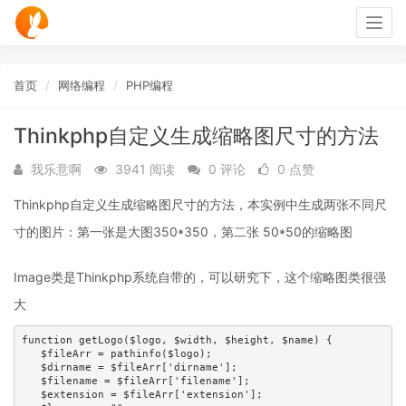
Togg
navig
首页
网络编程
PHP编程
Thinkphp自定义生成缩略图尺寸的方法
我乐意啊
3941 阅读
0 评论
0 点赞
Thinkphp自定义生成缩略图尺寸的方法，本实例中生成两张不同尺
寸的图片：第一张是大图350*350，第二张 50*50的缩略图
Image类是Thinkphp系统自带的，可以研究下，这个缩略图类很强
大
function getLogo($logo, $width, $height, $name) { 

   $fileArr = pathinfo($logo); 

   $dirname = $fileArr['dirname']; 

   $filename = $fileArr['filename']; 

   $extension = $fileArr['extension']; 
