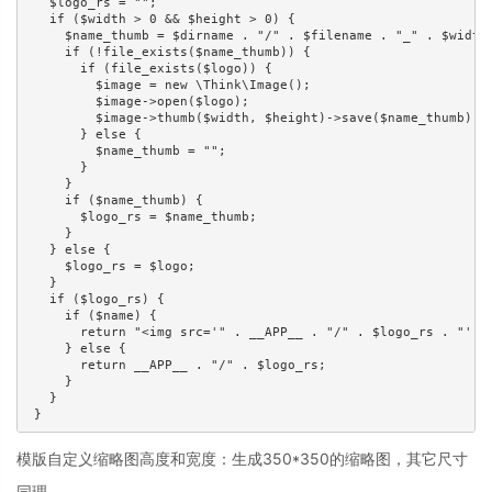
   $logo_rs = ""; 

   if ($width > 0 && $height > 0) { 

     $name_thumb = $dirname . "/" . $filename . "_" . $width 
     if (!file_exists($name_thumb)) { 

       if (file_exists($logo)) { 

         $image = new \Think\Image(); 

         $image->open($logo); 

         $image->thumb($width, $height)->save($name_thumb); 

       } else { 

         $name_thumb = ""; 

       } 

     } 

     if ($name_thumb) { 

       $logo_rs = $name_thumb; 

     } 

   } else { 

     $logo_rs = $logo; 

   } 

   if ($logo_rs) { 

     if ($name) { 

       return "<img src='" . __APP__ . "/" . $logo_rs . "' al
     } else { 

       return __APP__ . "/" . $logo_rs; 

     } 

   } 

 }
模版自定义缩略图高度和宽度：生成350*350的缩略图，其它尺寸
同理