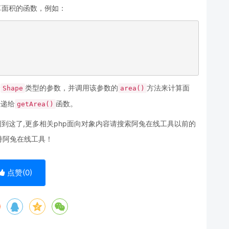
算面积的函数，例如：
个
类型的参数，并调用该参数的
方法来计算面
Shape
area()
传递给
函数。
getArea()
到这了,更多相关php面向对象内容请搜索阿兔在线工具以前的
持阿兔在线工具！
点赞(
0
)