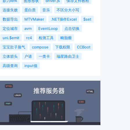
影刀RPA
图形形状
driver.js
保存文件教程
连接失败
蛋白质
音乐
不区分大小写
数据导出
MTVMaker
.NET操作Excel
$set
定位城市
avm
EventLoop
点击切换
uni.$emit
rc4
检测工具
畸胎瘤
宝宝肚子胀气
compose
下载权限
CCBoot
立体箭头
户请
一类卡
瑞星路由卫士
高级查询
input值