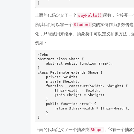
}
上面的代码定义了一个
函数，它接受一
sayHello()
所以我们可以将一个
类的实例作为参数传递
Student
化，只能被用来继承。抽象类中可以定义抽象方法，
例如：
<?php

abstract class Shape {

    abstract public function area();

}

class Rectangle extends Shape {

    private $width;

    private $height;

    function __construct($width, $height) {

        $this->width = $width;

        $this->height = $height;

    }

    public function area() {

        return $this->width * $this->height;

    }

}
上面的代码定义了一个抽象类
，它有一个抽象
Shape