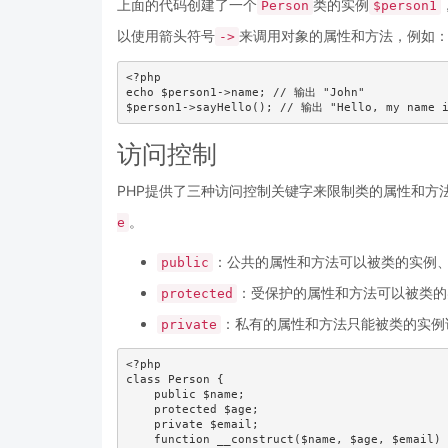
上面的代码创建了一个
类的实例
Person
$person1
以使用箭头符号
来调用对象的属性和方法，例如
->
<?php

echo $person1->name; // 输出 "John"

$person1->sayHello(); // 输出 "Hello, my name i
访问控制
PHP提供了三种访问控制关键字来限制类的属性和方
。
e
：公共的属性和方法可以被类的实例
public
：受保护的属性和方法可以被类的
protected
：私有的属性和方法只能被类的实例
private
<?php

class Person {

    public $name;

    protected $age;

    private $email;

    function __construct($name, $age, $email) 