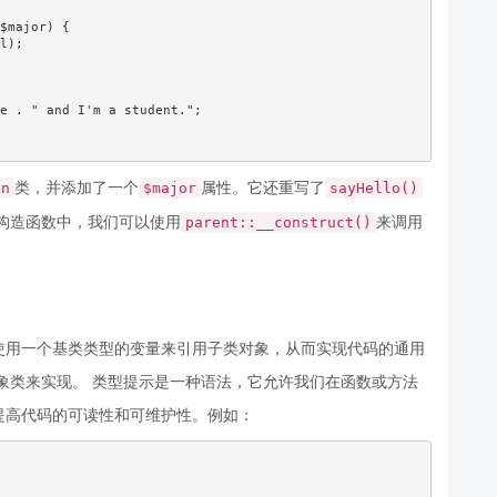
$major) {

l);

e . " and I'm a student.";

类，并添加了一个
属性。它还重写了
on
$major
sayHello()
构造函数中，我们可以使用
来调用
parent::__construct()
使用一个基类类型的变量来引用子类对象，从而实现代码的通用
抽象类来实现。 类型提示是一种语法，它允许我们在函数或方法
提高代码的可读性和可维护性。例如：