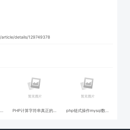
rticle/details/129749378
有文
PHP计算字符串真正的宽
php链式操作mysql数据
度和高度像素（图片加文
库(封装类带使用示例)
字水印示例）