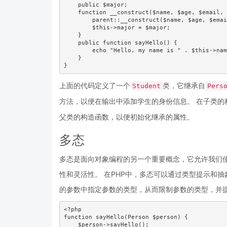
    public $major;

    function __construct($name, $age, $email, 
        parent::__construct($name, $age, $emai
        $this->major = $major;

    }

    public function sayHello() {

        echo "Hello, my name is " . $this->nam
    }

}
上面的代码定义了一个
类，它继承自
Student
Pers
方法，以便在输出中添加学生的身份信息。 在子类的
父类的构造函数，以便初始化继承的属性。
多态
多态是面向对象编程的另一个重要概念，它允许我们
性和灵活性。 在PHP中，多态可以通过类型提示和
的参数中指定参数的类型，从而限制参数的类型，并
<?php

function sayHello(Person $person) {

    $person->sayHello();
