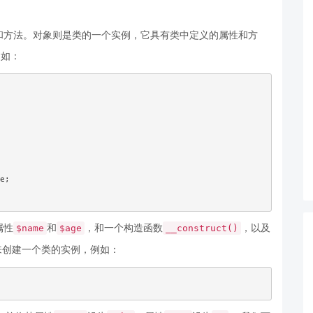
和方法。对象则是类的一个实例，它具有类中定义的属性和方
例如：
e;

属性
和
，和一个构造函数
，以及
$name
$age
__construct()
来创建一个类的实例，例如：