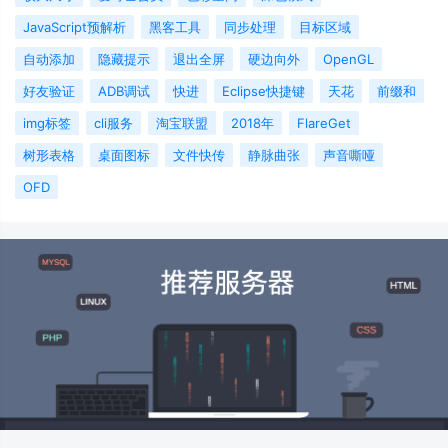
JavaScript预解析
黑客工具
同步处理
目标区域
自动添加
隐藏提示
退出全屏
硬边向外
OpenGL
好友验证
ADB调试
快进
Eclipse快捷键
天花
前缀和
img标签
cli服务
淘宝联盟
2018年
FlareGet
树形表格
桌面图标
文件快传
静脉曲张
声音嘶哑
OFD