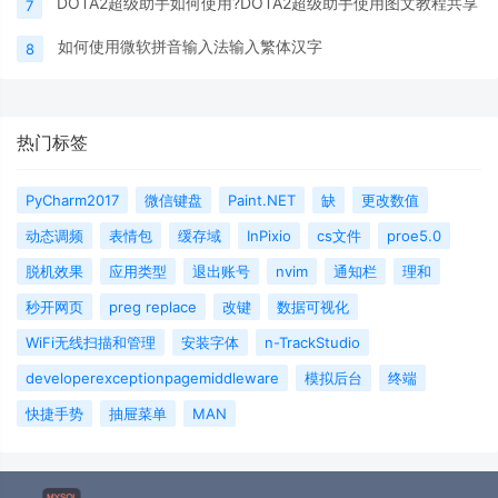
DOTA2超级助手如何使用?DOTA2超级助手使用图文教程共享
7
如何使用微软拼音输入法输入繁体汉字
8
热门标签
PyCharm2017
微信键盘
Paint.NET
缺
更改数值
动态调频
表情包
缓存域
InPixio
cs文件
proe5.0
脱机效果
应用类型
退出账号
nvim
通知栏
理和
秒开网页
preg replace
改键
数据可视化
WiFi无线扫描和管理
安装字体
n-TrackStudio
developerexceptionpagemiddleware
模拟后台
终端
快捷手势
抽屉菜单
MAN