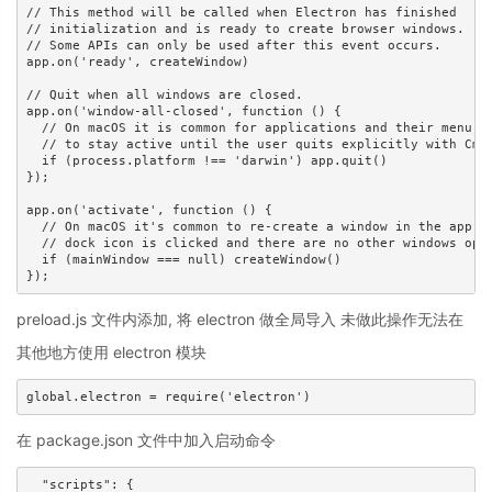
// This method will be called when Electron has finished

// initialization and is ready to create browser windows.

// Some APIs can only be used after this event occurs.

app.on('ready', createWindow)

// Quit when all windows are closed.

app.on('window-all-closed', function () {

  // On macOS it is common for applications and their menu ba
  // to stay active until the user quits explicitly with Cmd 
  if (process.platform !== 'darwin') app.quit()

});

app.on('activate', function () {

  // On macOS it's common to re-create a window in the app wh
  // dock icon is clicked and there are no other windows open
  if (mainWindow === null) createWindow()

preload.js 文件内添加, 将 electron 做全局导入 未做此操作无法在
其他地方使用 electron 模块
在 package.json 文件中加入启动命令
  "scripts": {
