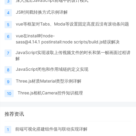
深入浅出JavaScript前端中的设计模式
3
JS时间戳转换方式示例详解
4
vue等框架对Tabs、Moda等设置固定高度后没有滚动条问题
5
vue在install时node-
6
sass@4.14.1 postinstall:node scripts/build.js错误解决
JavaScript实现读取上传视频文件的时长和第一帧画面过程讲
7
解
JavaScript闭包和作用域链的定义实现
8
Three.js材质Material类型示例详解
9
Three.js相机Camera控件知识梳理
10
推荐资讯
前端可视化搭建组件值与联动实现详解
1