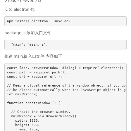
安装 electron 包
package.js 添加入口文件
创建 main.js 入口文件 内容如下
const {app, BrowserWindow, dialog} = require('electron'); 

const path = require('path');

const url = require('url');

// Keep a global reference of the window object, if you don't
// be closed automatically when the JavaScript object is garb
let mainWindow;

function createWindow () {

  // Create the browser window.

  mainWindow = new BrowserWindow({

    width: 1300,

    height: 800,

    frame: true,
