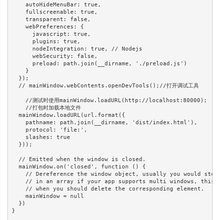
    autoHideMenuBar: true,

    fullscreenable: true,

    transparent: false,

    webPreferences: {

      javascript: true,

      plugins: true,

      nodeIntegration: true, // Nodejs

      webSecurity: false,

      preload: path.join(__dirname, './preload.js')

    }

  });

  // mainWindow.webContents.openDevTools();//打开调试工具

    //测试时使用mainWindow.loadURL(http://localhost:80000);

    //打包时加载本地文件

  mainWindow.loadURL(url.format({

    pathname: path.join(__dirname, 'dist/index.html'),

    protocol: 'file:',

    slashes: true

  }));

  // Emitted when the window is closed.

  mainWindow.on('closed', function () {

    // Dereference the window object, usually you would store
    // in an array if your app supports multi windows, this i
    // when you should delete the corresponding element.

    mainWindow = null

  })

}
