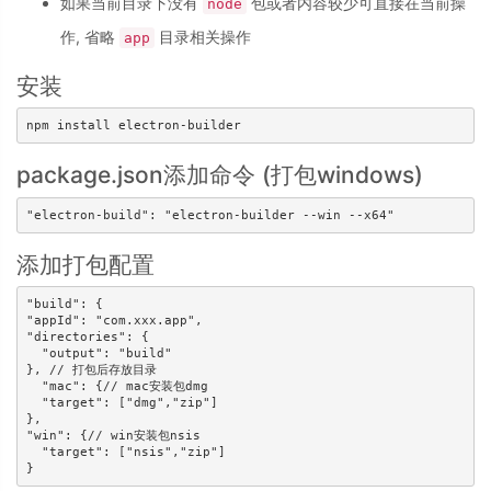
如果当前目录下没有
包或者内容较少可直接在当前操
node
作, 省略
目录相关操作
app
安装
package.json添加命令 (打包windows)
添加打包配置
"build": {

"appId": "com.xxx.app",

"directories": {

  "output": "build"

}, // 打包后存放目录

  "mac": {// mac安装包dmg

  "target": ["dmg","zip"]

},

"win": {// win安装包nsis

  "target": ["nsis","zip"]
