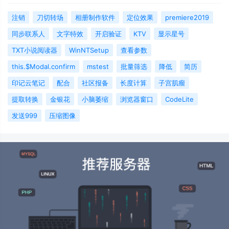
注销
刀切转场
相册制作软件
定位效果
premiere2019
同步联系人
文字特效
开启验证
KTV
显示星号
TXT小说阅读器
WinNTSetup
查看参数
this.$Modal.confirm
mstest
批量筛选
降低
简历
印记云笔记
配合
社区报备
长度计算
子宫肌瘤
提取转换
金银花
小脑萎缩
浏览器窗口
CodeLite
发送999
压缩图像