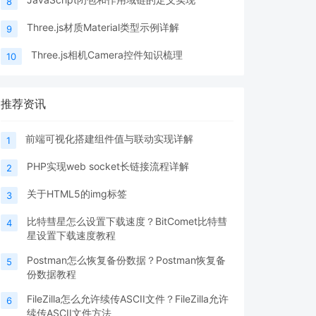
8
Three.js材质Material类型示例详解
9
Three.js相机Camera控件知识梳理
10
推荐资讯
前端可视化搭建组件值与联动实现详解
1
PHP实现web socket长链接流程详解
2
关于HTML5的img标签
3
比特彗星怎么设置下载速度？BitComet比特彗
4
星设置下载速度教程
Postman怎么恢复备份数据？Postman恢复备
5
份数据教程
FileZilla怎么允许续传ASCII文件？FileZilla允许
6
续传ASCII文件方法