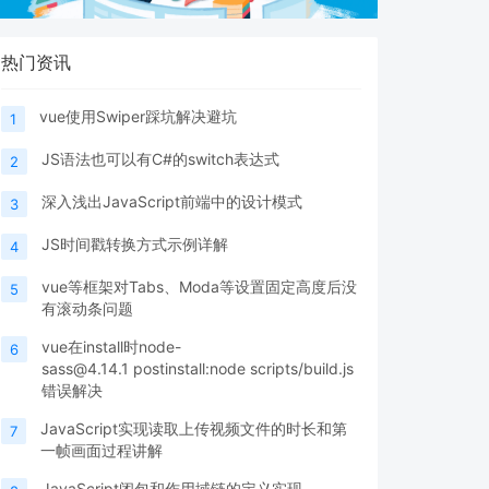
热门资讯
vue使用Swiper踩坑解决避坑
1
JS语法也可以有C#的switch表达式
2
深入浅出JavaScript前端中的设计模式
3
JS时间戳转换方式示例详解
4
vue等框架对Tabs、Moda等设置固定高度后没
5
有滚动条问题
vue在install时node-
6
sass@4.14.1 postinstall:node scripts/build.js
错误解决
JavaScript实现读取上传视频文件的时长和第
7
一帧画面过程讲解
JavaScript闭包和作用域链的定义实现