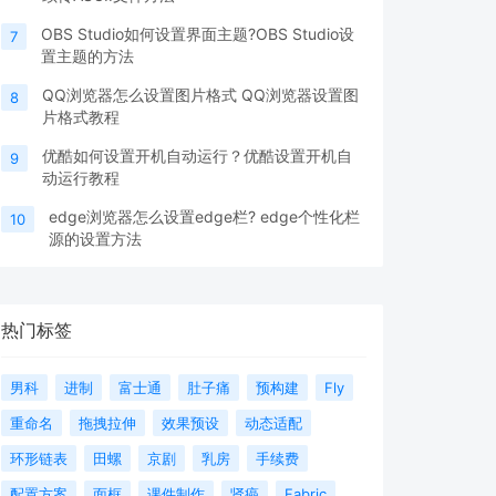
OBS Studio如何设置界面主题?OBS Studio设
7
置主题的方法
QQ浏览器怎么设置图片格式 QQ浏览器设置图
8
片格式教程
优酷如何设置开机自动运行？优酷设置开机自
9
动运行教程
edge浏览器怎么设置edge栏? edge个性化栏
10
源的设置方法
热门标签
男科
进制
富士通
肚子痛
预构建
Fly
重命名
拖拽拉伸
效果预设
动态适配
环形链表
田螺
京剧
乳房
手续费
配置方案
面框
课件制作
肾癌
Fabric