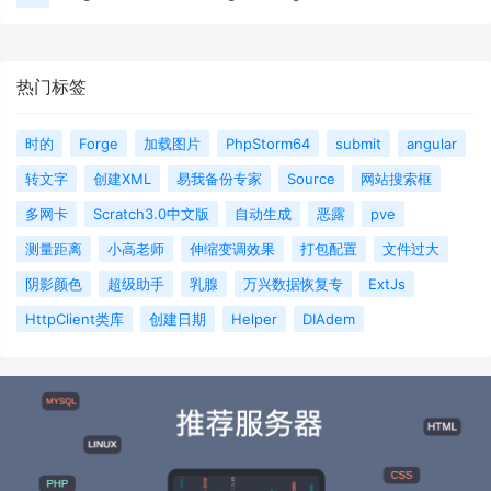
热门标签
时的
Forge
加载图片
PhpStorm64
submit
angular
转文字
创建XML
易我备份专家
Source
网站搜索框
多网卡
Scratch3.0中文版
自动生成
恶露
pve
测量距离
小高老师
伸缩变调效果
打包配置
文件过大
阴影颜色
超级助手
乳腺
万兴数据恢复专
ExtJs
HttpClient类库
创建日期
Helper
DIAdem