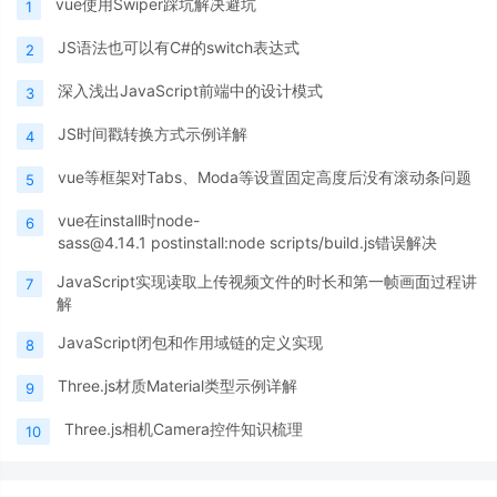
vue使用Swiper踩坑解决避坑
1
JS语法也可以有C#的switch表达式
2
深入浅出JavaScript前端中的设计模式
3
JS时间戳转换方式示例详解
4
vue等框架对Tabs、Moda等设置固定高度后没有滚动条问题
5
vue在install时node-
6
sass@4.14.1 postinstall:node scripts/build.js错误解决
JavaScript实现读取上传视频文件的时长和第一帧画面过程讲
7
解
JavaScript闭包和作用域链的定义实现
8
Three.js材质Material类型示例详解
9
Three.js相机Camera控件知识梳理
10