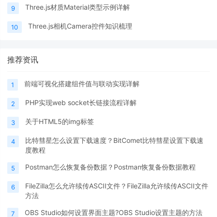
Three.js材质Material类型示例详解
9
Three.js相机Camera控件知识梳理
10
推荐资讯
前端可视化搭建组件值与联动实现详解
1
PHP实现web socket长链接流程详解
2
关于HTML5的img标签
3
比特彗星怎么设置下载速度？BitComet比特彗星设置下载速
4
度教程
Postman怎么恢复备份数据？Postman恢复备份数据教程
5
FileZilla怎么允许续传ASCII文件？FileZilla允许续传ASCII文件
6
方法
OBS Studio如何设置界面主题?OBS Studio设置主题的方法
7