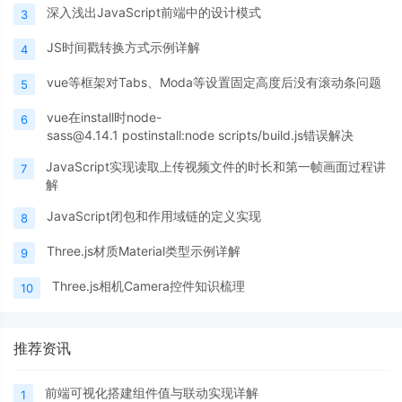
深入浅出JavaScript前端中的设计模式
3
JS时间戳转换方式示例详解
4
vue等框架对Tabs、Moda等设置固定高度后没有滚动条问题
5
vue在install时node-
6
sass@4.14.1 postinstall:node scripts/build.js错误解决
JavaScript实现读取上传视频文件的时长和第一帧画面过程讲
7
解
JavaScript闭包和作用域链的定义实现
8
Three.js材质Material类型示例详解
9
Three.js相机Camera控件知识梳理
10
推荐资讯
前端可视化搭建组件值与联动实现详解
1