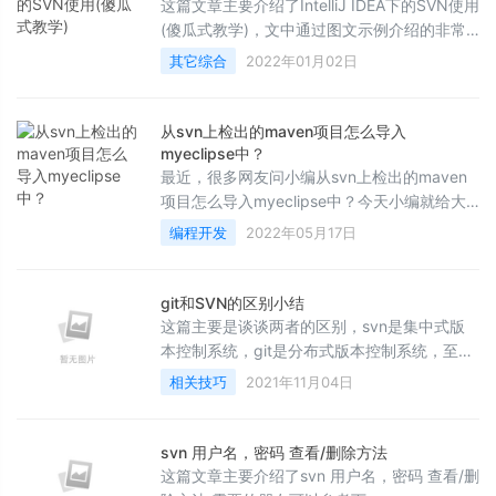
这篇文章主要介绍了IntelliJ IDEA下的SVN使用
(傻瓜式教学)，文中通过图文示例介绍的非常
详细，对大家的学习或者工作具有一定的参考
其它综合
2022年01月02日
学习价值，需要的朋友们下面随着小编来一起
学习学习吧
从svn上检出的maven项目怎么导入
myeclipse中？
最近，很多网友问小编从svn上检出的maven
项目怎么导入myeclipse中？今天小编就给大
家详细介绍一下从svn检出的maven项目导入
编程开发
2022年05月17日
myeclipse中的方法步骤，需要的朋友欢迎借
鉴
git和SVN的区别小结
这篇主要是谈谈两者的区别，svn是集中式版
本控制系统，git是分布式版本控制系统，至于
谁优谁劣看官自己思考吧，
相关技巧
2021年11月04日
svn 用户名，密码 查看/删除方法
这篇文章主要介绍了svn 用户名，密码 查看/删