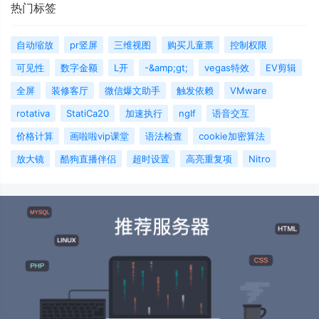
热门标签
自动缩放
pr竖屏
三维视图
购买儿童票
控制权限
可见性
数字金额
L开
-&amp;gt;
vegas特效
EV剪辑
全屏
装修客厅
微信爆文助手
触发依赖
VMware
rotativa
StatiCa20
加速执行
ngIf
语音交互
价格计算
画啦啦vip课堂
语法检查
cookie加密算法
放大镜
酷狗直播伴侣
超时设置
高亮重复项
Nitro