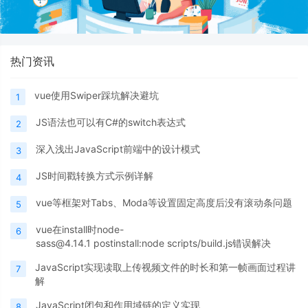
热门资讯
vue使用Swiper踩坑解决避坑
1
JS语法也可以有C#的switch表达式
2
深入浅出JavaScript前端中的设计模式
3
JS时间戳转换方式示例详解
4
vue等框架对Tabs、Moda等设置固定高度后没有滚动条问题
5
vue在install时node-
6
sass@4.14.1 postinstall:node scripts/build.js错误解决
JavaScript实现读取上传视频文件的时长和第一帧画面过程讲
7
解
JavaScript闭包和作用域链的定义实现
8