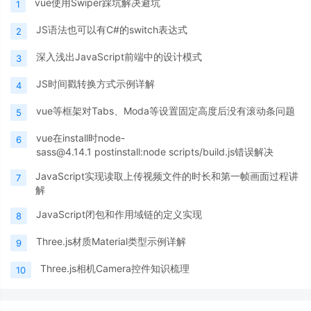
vue使用Swiper踩坑解决避坑
1
JS语法也可以有C#的switch表达式
2
深入浅出JavaScript前端中的设计模式
3
JS时间戳转换方式示例详解
4
vue等框架对Tabs、Moda等设置固定高度后没有滚动条问题
5
vue在install时node-
6
sass@4.14.1 postinstall:node scripts/build.js错误解决
JavaScript实现读取上传视频文件的时长和第一帧画面过程讲
7
解
JavaScript闭包和作用域链的定义实现
8
Three.js材质Material类型示例详解
9
Three.js相机Camera控件知识梳理
10