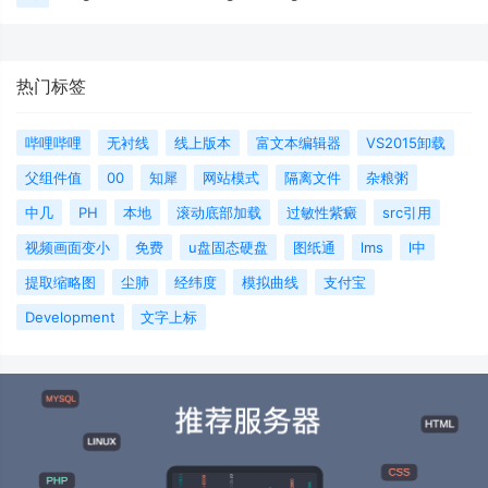
热门标签
哔哩哔哩
无衬线
线上版本
富文本编辑器
VS2015卸载
父组件值
00
知犀
网站模式
隔离文件
杂粮粥
中几
PH
本地
滚动底部加载
过敏性紫癜
src引用
视频画面变小
免费
u盘固态硬盘
图纸通
lms
l中
提取缩略图
尘肺
经纬度
模拟曲线
支付宝
Development
文字上标