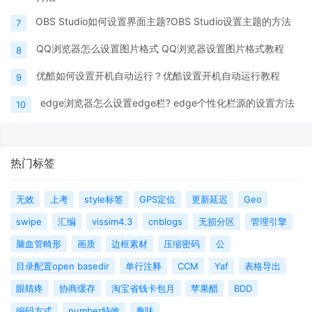
OBS Studio如何设置界面主题?OBS Studio设置主题的方法
7
QQ浏览器怎么设置图片格式 QQ浏览器设置图片格式教程
8
优酷如何设置开机自动运行？优酷设置开机自动运行教程
9
edge浏览器怎么设置edge栏? edge个性化栏源的设置方法
10
热门标签
无效
上考
style标签
GPS定位
更新延迟
Geo
swipe
汇编
vissim4.3
cnblogs
无损分区
管理引擎
脑血管畸形
画质
边框素材
压缩密码
公
目录配置open basedir
单行注释
CCM
Yaf
表格导出
眼睛疼
协商缓存
淘宝省钱卡包月
苹果醋
BDD
编码方式
number特效
趣味