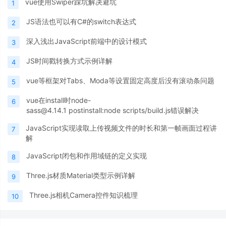
vue使用Swiper踩坑解决避坑
1
JS语法也可以有C#的switch表达式
2
深入浅出JavaScript前端中的设计模式
3
JS时间戳转换方式示例详解
4
vue等框架对Tabs、Moda等设置固定高度后没有滚动条问题
5
vue在install时node-
6
sass@4.14.1 postinstall:node scripts/build.js错误解决
JavaScript实现读取上传视频文件的时长和第一帧画面过程讲
7
解
JavaScript闭包和作用域链的定义实现
8
Three.js材质Material类型示例详解
9
Three.js相机Camera控件知识梳理
10