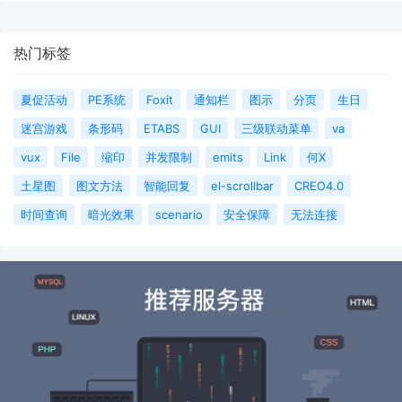
热门标签
夏促活动
PE系统
Foxit
通知栏
图示
分页
生日
迷宫游戏
条形码
ETABS
GUI
三级联动菜单
va
vux
File
缩印
并发限制
emits
Link
何X
土星图
图文方法
智能回复
el-scrollbar
CREO4.0
时间查询
暗光效果
scenario
安全保障
无法连接