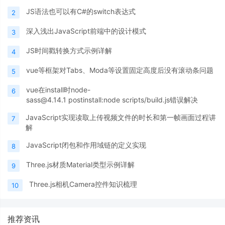
JS语法也可以有C#的switch表达式
2
深入浅出JavaScript前端中的设计模式
3
JS时间戳转换方式示例详解
4
vue等框架对Tabs、Moda等设置固定高度后没有滚动条问题
5
vue在install时node-
6
sass@4.14.1 postinstall:node scripts/build.js错误解决
JavaScript实现读取上传视频文件的时长和第一帧画面过程讲
7
解
JavaScript闭包和作用域链的定义实现
8
Three.js材质Material类型示例详解
9
Three.js相机Camera控件知识梳理
10
推荐资讯