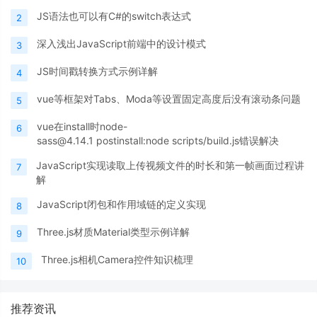
JS语法也可以有C#的switch表达式
2
深入浅出JavaScript前端中的设计模式
3
JS时间戳转换方式示例详解
4
vue等框架对Tabs、Moda等设置固定高度后没有滚动条问题
5
vue在install时node-
6
sass@4.14.1 postinstall:node scripts/build.js错误解决
JavaScript实现读取上传视频文件的时长和第一帧画面过程讲
7
解
JavaScript闭包和作用域链的定义实现
8
Three.js材质Material类型示例详解
9
Three.js相机Camera控件知识梳理
10
推荐资讯