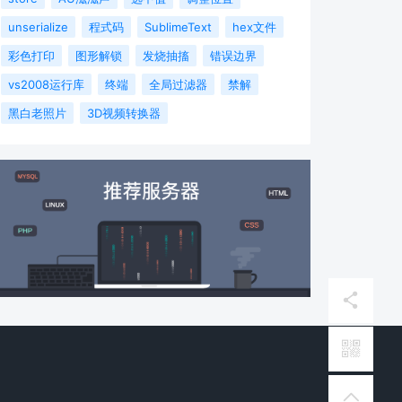
unserialize
程式码
SublimeText
hex文件
彩色打印
图形解锁
发烧抽搐
错误边界
vs2008运行库
终端
全局过滤器
禁解
黑白老照片
3D视频转换器