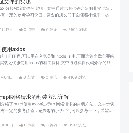
接收流文件的实现
用axios接收流文件的实现，文中通过示例代码介绍的非常详细，
具有一定的参考学习价值，需要的朋友们下面随着小编来一起学
4月17日
0 点赞
0
评论
2902 浏览
使用axios
ise的HTTP库,可以用在浏览器和 node.js 中,下面这篇文章主要给
实战之优雅使用axios的相关资料,文中通过实例代码介绍的非常
考下
2月04日
0 点赞
0
评论
4109 浏览
s进行api网络请求的封装方法详解
绍了react使用axios进行api网络请求的封装方法，文中示例
具有一定的参考价值，感兴趣的小伙伴们可以参考一下，希望能
8月10日
0 点赞
0
评论
3917 浏览