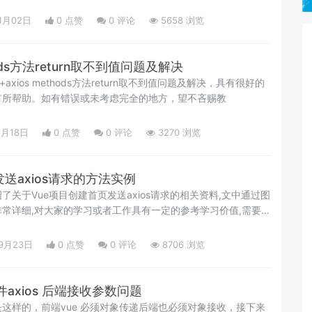
装的详细过程与跨域问题的相关资料,需要的朋友可以参考下
1月02日
0 点赞
0
评论
5658 浏览
thods方法return取不到值问题及解决
axios methods方法return取不到值问题及解决，具有很好的
有所帮助。如有错误或未考虑完全的地方，望不吝赐教
2月18日
0 点赞
0
评论
3270 浏览
送axios请求的方法实例
关于Vue项目创建首页发送axios请求的相关资料,文中通过图
常详细,对大家的学习或者工作具有一定的参考学习价值,需要的
09月23日
0 点赞
0
评论
8706 浏览
 插件axios 后端接收参数问题
这样的，前端vue 必须对象传递后端也必须对象接收，接下来