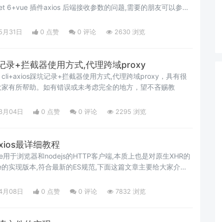
 6+vue 插件axios 后端接收参数的问题,需要的朋友可以参考
5月31日
0 点赞
0
评论
2630 浏览
os踩坑记录+拦截器使用方式,代理跨域proxy
cli+axios踩坑记录+拦截器使用方式,代理跨域proxy，具有很
大家有所帮助。如有错误或未考虑完全的地方，望不吝赐教
03月04日
0 点赞
0
评论
2295 浏览
xios最详细教程
ise用于浏览器和nodejs的HTTP客户端,本质上也是对原生XHR的
ise的实现版本,符合最新的ES规范,下面这篇文章主要给大家介绍
os最详细教程的相关资料,需要的朋友可以参考下
04月08日
0 点赞
0
评论
7832 浏览