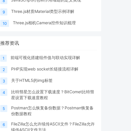
8
Three.js材质Material类型示例详解
9
Three.js相机Camera控件知识梳理
10
推荐资讯
前端可视化搭建组件值与联动实现详解
1
PHP实现web socket长链接流程详解
2
关于HTML5的img标签
3
比特彗星怎么设置下载速度？BitComet比特彗
4
星设置下载速度教程
Postman怎么恢复备份数据？Postman恢复备
5
份数据教程
FileZilla怎么允许续传ASCII文件？FileZilla允许
6
续传ASCII文件方法