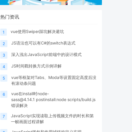
热门资讯
vue使用Swiper踩坑解决避坑
1
JS语法也可以有C#的switch表达式
2
深入浅出JavaScript前端中的设计模式
3
JS时间戳转换方式示例详解
4
vue等框架对Tabs、Moda等设置固定高度后没
5
有滚动条问题
vue在install时node-
6
sass@4.14.1 postinstall:node scripts/build.js
错误解决
JavaScript实现读取上传视频文件的时长和第
7
一帧画面过程讲解
JavaScript闭包和作用域链的定义实现