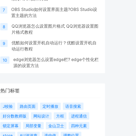
OBS Studio如何设置界面主题?OBS Studio设
7
置主题的方法
QQ浏览器怎么设置图片格式 QQ浏览器设置图
8
片格式教程
优酷如何设置开机自动运行？优酷设置开机自
9
动运行教程
edge浏览器怎么设置edge栏? edge个性化栏
10
源的设置方法
热门标签
J校验
路由页面
定时播放
语音搜索
好分数教师版
网站设计
方框
进程通信
锁定屏幕
局部变量
金山卫士
四种元素
store
AU滋滋声
选中值
调整位置