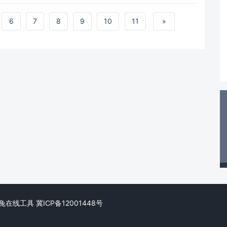
6
7
8
9
10
11
»
ed. 阿兔在线工具
冀ICP备12001448号