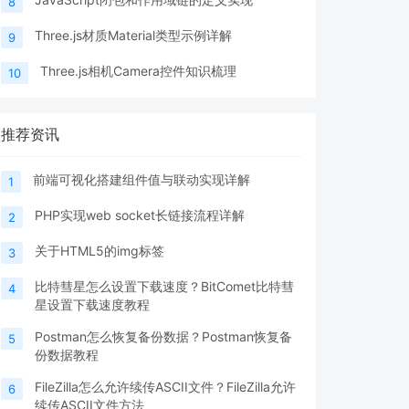
8
Three.js材质Material类型示例详解
9
Three.js相机Camera控件知识梳理
10
推荐资讯
前端可视化搭建组件值与联动实现详解
1
PHP实现web socket长链接流程详解
2
关于HTML5的img标签
3
比特彗星怎么设置下载速度？BitComet比特彗
4
星设置下载速度教程
Postman怎么恢复备份数据？Postman恢复备
5
份数据教程
FileZilla怎么允许续传ASCII文件？FileZilla允许
6
续传ASCII文件方法