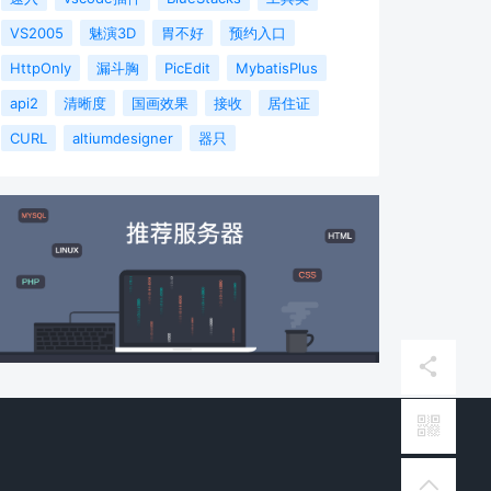
VS2005
魅演3D
胃不好
预约入口
HttpOnly
漏斗胸
PicEdit
MybatisPlus
api2
清晰度
国画效果
接收
居住证
CURL
altiumdesigner
器只