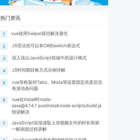
热门资讯
vue使用Swiper踩坑解决避坑
1
JS语法也可以有C#的switch表达式
2
深入浅出JavaScript前端中的设计模式
3
JS时间戳转换方式示例详解
4
vue等框架对Tabs、Moda等设置固定高度后没
5
有滚动条问题
vue在install时node-
6
sass@4.14.1 postinstall:node scripts/build.js
错误解决
JavaScript实现读取上传视频文件的时长和第
7
一帧画面过程讲解
JavaScript闭包和作用域链的定义实现