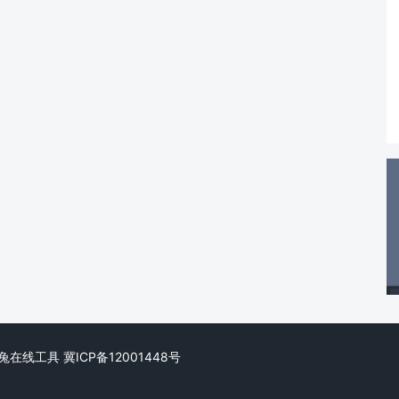
ed. 阿兔在线工具
冀ICP备12001448号