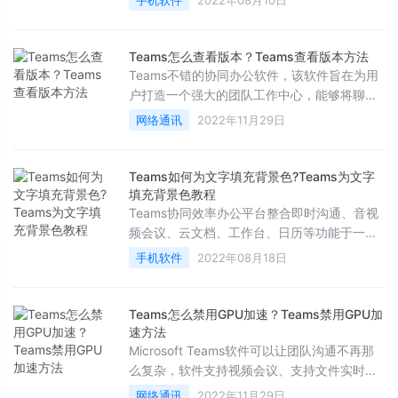
手机软件
2022年08月10日
人的方法
Teams怎么查看版本？Teams查看版本方法
Teams不错的协同办公软件，该软件旨在为用
户打造一个强大的团队工作中心，能够将聊
天、会议、呼叫、文件和应用整合到一个统一
网络通讯
2022年11月29日
的共享工作区中，下面来看看怎么查看软件的
版本吧
Teams如何为文字填充背景色?Teams为文字
填充背景色教程
Teams协同效率办公平台整合即时沟通、音视
频会议、云文档、工作台、日历等功能于一
体，致力于为企业团队及个人提供更高效、更
手机软件
2022年08月18日
快捷、更方便的工作协同办公方式，在这里大
家知道怎么给文字设置背景色吗？一起来看看
Teams怎么禁用GPU加速？Teams禁用GPU加
速方法
Microsoft Teams软件可以让团队沟通不再那
么复杂，软件支持视频会议、支持文件实时共
享还可以帮你安全的编辑文件，使用相当方
网络通讯
2022年11月29日