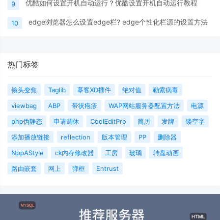
优酷如何设置开机自动运行？优酷设置开机自动运行教程
9
edge浏览器怎么设置edge栏? edge个性化栏源的设置方法
10
热门标签
镜头变焦
Taglib
摹客XD插件
绝对值
勒索病毒
viewbag
ABP
带状疱疹
WAP网站服务器配置方法
电源
php伪静态
申请调休
CoolEditPro
简历
发牌
镂空字
添加播放链接
reflection
版本管理
PP
删除器
NppAStyle
ck内存修改器
工房
玻璃
转盘动画
路由嵌套
网上
弹框
Entrust