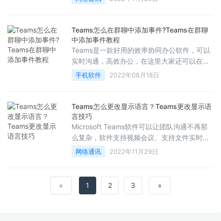
便，下面来看看在这里怎么禁用GPU加速吧
Teams怎么在群聊中添加事件?Teams在群聊
中添加事件教程
Teams是一款好用的效率协同办公软件，可以
实时沟通，高效办公，在这里大家还可以在群
聊中添加事件，下面是具体操作，大家一起来
手机软件
2022年08月18日
看看吧
Teams怎么更改显示语言？Teams更改显示语
言技巧
Microsoft Teams软件可以让团队沟通不再那
么复杂，软件支持视频会议、支持文件实时共
享还可以帮你安全的编辑文件，使用相当方
网络通讯
2022年11月29日
便，下面来看看在使用的时候怎么去更改语言
吧
«
1
2
3
»