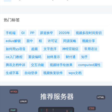
热门标签
手机端
Gl
PP
尿道狭窄
2020年
视频多段时间剪切
edius解锁
面中
框
许可证
同源策略
视频分享
如何用yy语音
超频
文字悬浮
神经官能症
常用语法
ce入门教程
重设编码
始终显示
财付通
知乎
腾讯文档申诉
交互功能
视频转手绘效果
computed属性
生成字幕
自动登录
视频恢复软件
wps文档