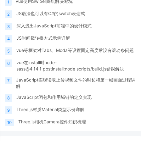
vue使用Swiper踩坑解决避坑
1
JS语法也可以有C#的switch表达式
2
深入浅出JavaScript前端中的设计模式
3
JS时间戳转换方式示例详解
4
vue等框架对Tabs、Moda等设置固定高度后没有滚动条问题
5
vue在install时node-
6
sass@4.14.1 postinstall:node scripts/build.js错误解决
JavaScript实现读取上传视频文件的时长和第一帧画面过程讲
7
解
JavaScript闭包和作用域链的定义实现
8
Three.js材质Material类型示例详解
9
Three.js相机Camera控件知识梳理
10