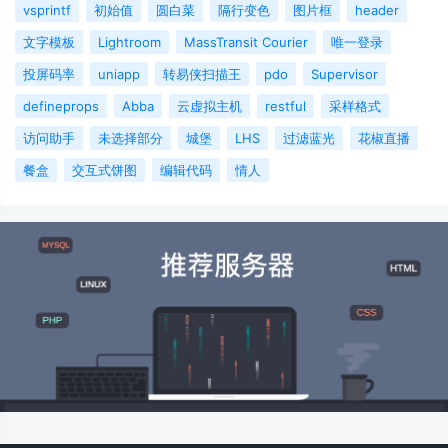
vsprintf
初始值
圆白菜
隔行变色
图片框
header
文字模板
Lightroom
MassTransit Courier
唯一登录
投屏码率
uniapp
转易侠扫描王
pdo
Supervisor
defineprops
Abba
云虚拟主机
restful
采样格式
访问助手
未选择部分
城堡
LHS
过滤蓝光
花椒直播
餐盒
交互式饼图
编辑代码
情人