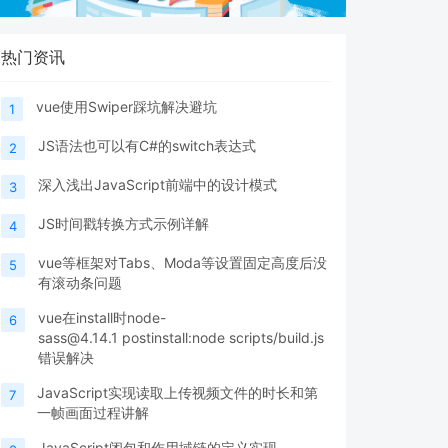
热门资讯
vue使用Swiper踩坑解决避坑
1
JS语法也可以有C#的switch表达式
2
深入浅出JavaScript前端中的设计模式
3
JS时间戳转换方式示例详解
4
vue等框架对Tabs、Moda等设置固定高度后没
5
有滚动条问题
vue在install时node-
6
sass@4.14.1 postinstall:node scripts/build.js
错误解决
JavaScript实现读取上传视频文件的时长和第
7
一帧画面过程讲解
JavaScript闭包和作用域链的定义实现