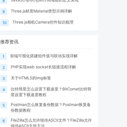
8
Three.js材质Material类型示例详解
9
Three.js相机Camera控件知识梳理
10
推荐资讯
前端可视化搭建组件值与联动实现详解
1
PHP实现web socket长链接流程详解
2
关于HTML5的img标签
3
比特彗星怎么设置下载速度？BitComet比特彗
4
星设置下载速度教程
Postman怎么恢复备份数据？Postman恢复备
5
份数据教程
FileZilla怎么允许续传ASCII文件？FileZilla允许
6
续传ASCII文件方法