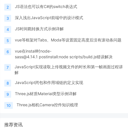
JS语法也可以有C#的switch表达式
2
深入浅出JavaScript前端中的设计模式
3
JS时间戳转换方式示例详解
4
vue等框架对Tabs、Moda等设置固定高度后没有滚动条问题
5
vue在install时node-
6
sass@4.14.1 postinstall:node scripts/build.js错误解决
JavaScript实现读取上传视频文件的时长和第一帧画面过程讲
7
解
JavaScript闭包和作用域链的定义实现
8
Three.js材质Material类型示例详解
9
Three.js相机Camera控件知识梳理
10
推荐资讯