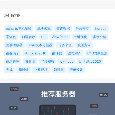
热门标签
echarts飞机航线
地块名称
查询数据
异步交互
include
字体色
前端参数
(!!)
ViewPoint
一键优化
多余空格
复读播放器
7147文本分割器
传多个值
视图方向
设备满了
Autocad2010
翻译器
边框对齐
C4D对象变形
信息管理
背景图
异步观察
el-input
UnityPro2020
去掉
顺时针
上机环境
妇科病
登录设备