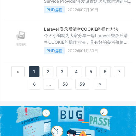
Service Provider开发设置延迟加载时遇到的
问题，文中通过示例代码介绍的非常详细，对
PHP编程
2022年07月09日
大家的学习或者工作具有一定的参考学习价
值，需要的朋友们下面随着小编来一起看看
吧。
Laravel 登录后清空COOKIE的操作方法
今天小编就为大家分享一篇Laravel 登录后清
空COOKIE的操作方法，具有好的参考价值，
希望对大家有所帮助。一起跟随小编过来看看
PHP编程
2022年01月30日
吧
«
1
2
3
4
5
6
7
8
...
58
59
»