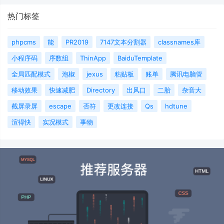
热门标签
phpcms
能
PR2019
7147文本分割器
classnames库
小程序码
序数组
ThinApp
BaiduTemplate
全局匹配模式
泡椒
jexus
粘贴板
账单
腾讯电脑管
移动效果
快速减肥
Directory
出风口
二胎
杂音大
截屏录屏
escape
否符
更改连接
Qs
hdtune
渲得快
实况模式
事物