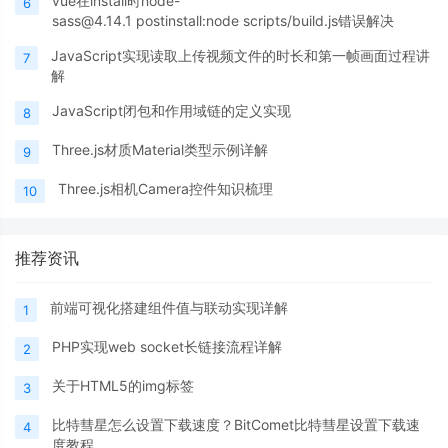
vue在install时node-
6
sass@4.14.1 postinstall:node scripts/build.js错误解决
JavaScript实现读取上传视频文件的时长和第一帧画面过程讲
7
解
JavaScript闭包和作用域链的定义实现
8
Three.js材质Material类型示例详解
9
Three.js相机Camera控件知识梳理
10
推荐资讯
前端可视化搭建组件值与联动实现详解
1
PHP实现web socket长链接流程详解
2
关于HTML5的img标签
3
比特彗星怎么设置下载速度？BitComet比特彗星设置下载速
4
度教程