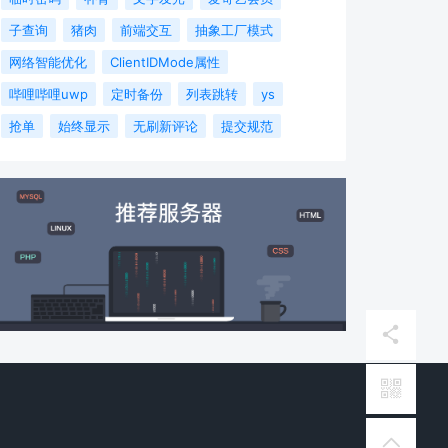
子查询
猪肉
前端交互
抽象工厂模式
网络智能优化
ClientIDMode属性
哔哩哔哩uwp
定时备份
列表跳转
ys
抢单
始终显示
无刷新评论
提交规范