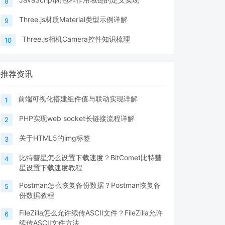
8
Three.js材质Material类型示例详解
9
Three.js相机Camera控件知识梳理
10
推荐资讯
前端可视化搭建组件值与联动实现详解
1
PHP实现web socket长链接流程详解
2
关于HTML5的img标签
3
比特彗星怎么设置下载速度？BitComet比特彗
4
星设置下载速度教程
Postman怎么恢复备份数据？Postman恢复备
5
份数据教程
FileZilla怎么允许续传ASCII文件？FileZilla允许
6
续传ASCII文件方法