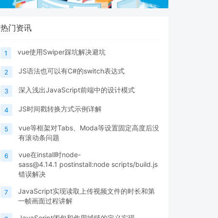
热门资讯
vue使用Swiper踩坑解决避坑
1
JS语法也可以有C#的switch表达式
2
深入浅出JavaScript前端中的设计模式
3
JS时间戳转换方式示例详解
4
vue等框架对Tabs、Moda等设置固定高度后没
5
有滚动条问题
vue在install时node-
6
sass@4.14.1 postinstall:node scripts/build.js
错误解决
JavaScript实现读取上传视频文件的时长和第
7
一帧画面过程讲解
JavaScript闭包和作用域链的定义实现