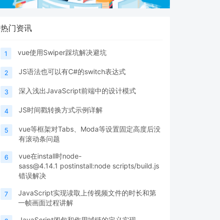
热门资讯
vue使用Swiper踩坑解决避坑
1
JS语法也可以有C#的switch表达式
2
深入浅出JavaScript前端中的设计模式
3
JS时间戳转换方式示例详解
4
vue等框架对Tabs、Moda等设置固定高度后没
5
有滚动条问题
vue在install时node-
6
sass@4.14.1 postinstall:node scripts/build.js
错误解决
JavaScript实现读取上传视频文件的时长和第
7
一帧画面过程讲解
JavaScript闭包和作用域链的定义实现