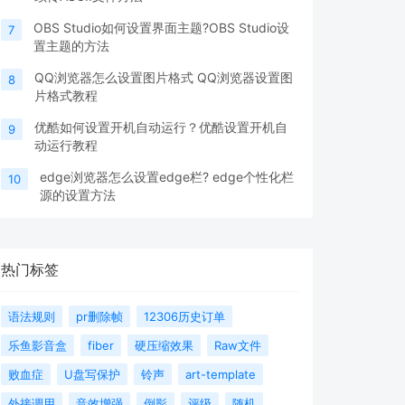
OBS Studio如何设置界面主题?OBS Studio设
7
置主题的方法
QQ浏览器怎么设置图片格式 QQ浏览器设置图
8
片格式教程
优酷如何设置开机自动运行？优酷设置开机自
9
动运行教程
edge浏览器怎么设置edge栏? edge个性化栏
10
源的设置方法
热门标签
语法规则
pr删除帧
12306历史订单
乐鱼影音盒
fiber
硬压缩效果
Raw文件
败血症
U盘写保护
铃声
art-template
外接调用
音效增强
倒影
评级
随机