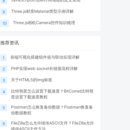
8
Three.js材质Material类型示例详解
9
Three.js相机Camera控件知识梳理
10
推荐资讯
前端可视化搭建组件值与联动实现详解
1
PHP实现web socket长链接流程详解
2
关于HTML5的img标签
3
比特彗星怎么设置下载速度？BitComet比特彗
4
星设置下载速度教程
Postman怎么恢复备份数据？Postman恢复备
5
份数据教程
FileZilla怎么允许续传ASCII文件？FileZilla允许
6
续传ASCII文件方法