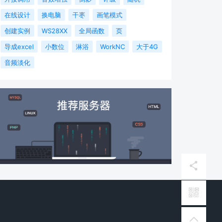
在线设计
换电脑
干枣
画笔模式
创建实例
WS28XX
全局函数
页
导成excel
小数位
淋浴
WorkNC
大于4G
音频淡化