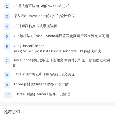
JS语法也可以有C#的switch表达式
2
深入浅出JavaScript前端中的设计模式
3
JS时间戳转换方式示例详解
4
vue等框架对Tabs、Moda等设置固定高度后没有滚动条问题
5
vue在install时node-
6
sass@4.14.1 postinstall:node scripts/build.js错误解决
JavaScript实现读取上传视频文件的时长和第一帧画面过程讲
7
解
JavaScript闭包和作用域链的定义实现
8
Three.js材质Material类型示例详解
9
Three.js相机Camera控件知识梳理
10
推荐资讯