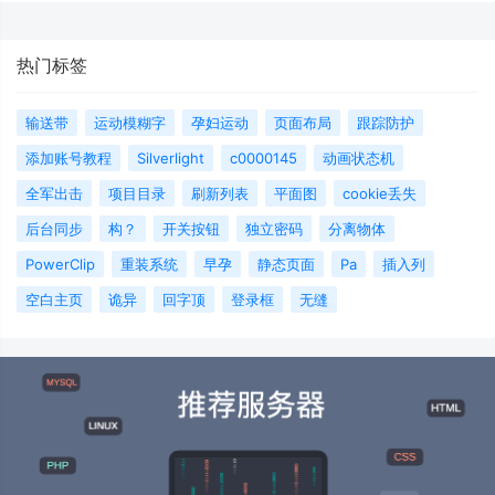
热门标签
输送带
运动模糊字
孕妇运动
页面布局
跟踪防护
添加账号教程
Silverlight
c0000145
动画状态机
全军出击
项目目录
刷新列表
平面图
cookie丢失
后台同步
构？
开关按钮
独立密码
分离物体
PowerClip
重装系统
早孕
静态页面
Pa
插入列
空白主页
诡异
回字顶
登录框
无缝