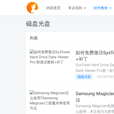
内容首页
常识百科
软件教程
磁盘光盘
列表
如何免费激活SysTool
+补丁
SysTools Hard Driv
Data Viewer 
因而损坏的硬盘驱动器，
磁盘光盘
2023年03
Samsung Magi
法
Samsung Magi
么使用，本文就为大家