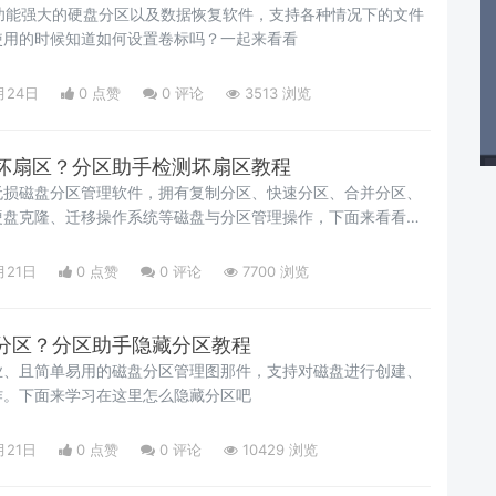
专业且功能强大的硬盘分区以及数据恢复软件，支持各种情况下的文件
使用的时候知道如何设置卷标吗？一起来看看
月24日
0 点赞
0
评论
3513 浏览
坏扇区？分区助手检测坏扇区教程
无损磁盘分区管理软件，拥有复制分区、快速分区、合并分区、
硬盘克隆、迁移操作系统等磁盘与分区管理操作，下面来看看在
月21日
0 点赞
0
评论
7700 浏览
分区？分区助手隐藏分区教程
业、且简单易用的磁盘分区管理图那件，支持对磁盘进行创建、
作。下面来学习在这里怎么隐藏分区吧
月21日
0 点赞
0
评论
10429 浏览