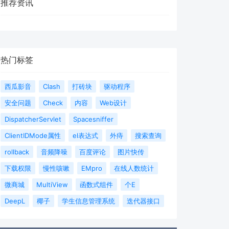
推荐资讯
热门标签
西瓜影音
Clash
打砖块
驱动程序
安全问题
Check
内容
Web设计
DispatcherServlet
Spacesniffer
ClientIDMode属性
el表达式
外痔
搜索查询
rollback
音频降噪
百度评论
图片快传
下载权限
慢性咳嗽
EMpro
在线人数统计
微商城
MultiView
函数式组件
个E
DeepL
椰子
学生信息管理系统
迭代器接口