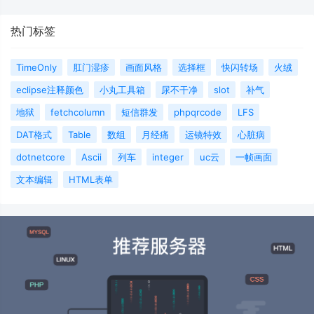
热门标签
TimeOnly
肛门湿疹
画面风格
选择框
快闪转场
火绒
eclipse注释颜色
小丸工具箱
尿不干净
slot
补气
地狱
fetchcolumn
短信群发
phpqrcode
LFS
DAT格式
Table
数组
月经痛
运镜特效
心脏病
dotnetcore
Ascii
列车
integer
uc云
一帧画面
文本编辑
HTML表单