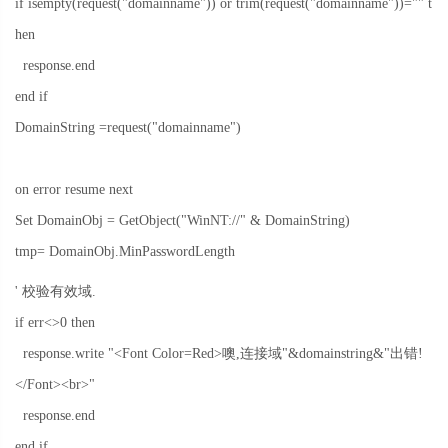
if isempty(request("domainname")) or trim(request("domainname"))="" t
hen
response.end
end if
DomainString =request("domainname")
on error resume next
Set DomainObj = GetObject("WinNT://" & DomainString)
tmp= DomainObj.MinPasswordLength
'
校验有效域
.
if err<>0 then
response.write "<Font Color=Red>
噢
,
连接域
"&domainstring&"
出错
!
</Font><br>"
response.end
end if