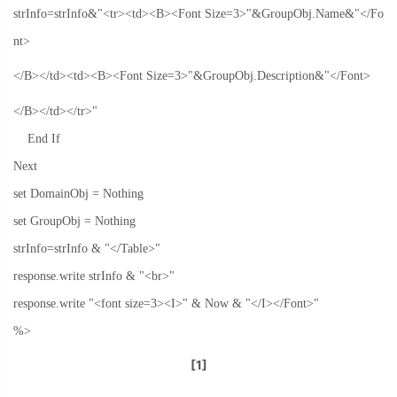
strInfo=strInfo&"<tr><td><B><Font Size=3>"&GroupObj.Name&"</Fo
nt>
</B></td><td><B><Font Size=3>"&GroupObj.Description&"</Font>
</B></td></tr>"
End If
Next
set DomainObj = Nothing
set GroupObj = Nothing
strInfo=strInfo & "</Table>"
response.write strInfo & "<br>"
response.write "<font size=3><I>" & Now & "</I></Font>"
%>
[1]