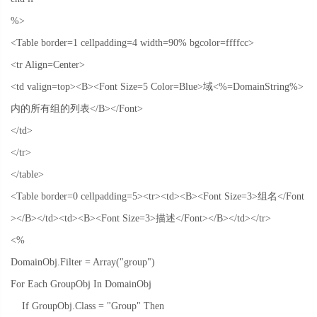
%>
<Table border=1 cellpadding=4 width=90% bgcolor=ffffcc>
<tr Align=Center>
<td valign=top><B><Font Size=5 Color=Blue>
域
<%=DomainString%>
内的所有组的列表
</B></Font>
</td>
</tr>
</table>
<Table border=0 cellpadding=5><tr><td><B><Font Size=3>
组名
</Font
></B></td><td><B><Font Size=3>
描述
</Font></B></td></tr>
<%
DomainObj.Filter = Array("group")
For Each GroupObj In DomainObj
If GroupObj.Class = "Group" Then