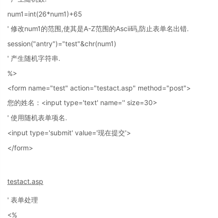
num1=int(26*num1)+65
'
num1
,
A-Z
Ascii
,
.
修改
的范围
使其是
范围的
码
防止表单名出错
session("antry")="test"&chr(num1)
'
.
产生随机字符串
%>
<form name="test" action="testact.asp" method="post">
<input type='text' name='' size=30>
您的姓名：
'
.
使用随机表单项名
<input type='submit' value='
'>
现在提交
</form>
testact.asp
'
表单处理
<%