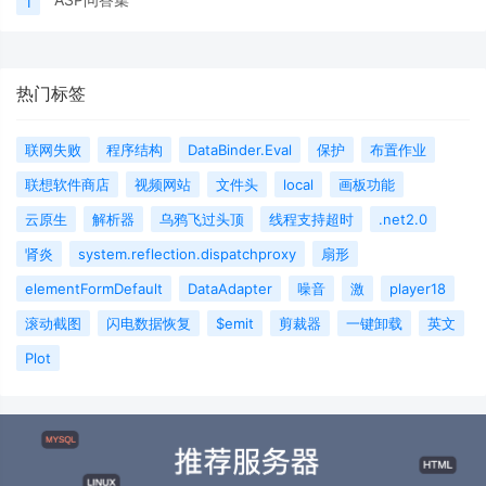
1
热门标签
联网失败
程序结构
DataBinder.Eval
保护
布置作业
联想软件商店
视频网站
文件头
local
画板功能
云原生
解析器
乌鸦飞过头顶
线程支持超时
.net2.0
肾炎
system.reflection.dispatchproxy
扇形
elementFormDefault
DataAdapter
噪音
激
player18
滚动截图
闪电数据恢复
$emit
剪裁器
一键卸载
英文
Plot