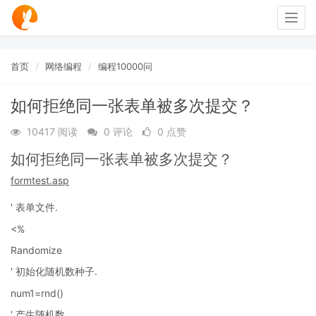
Togg
navig
首页
网络编程
编程10000问
如何拒绝同一张表单被多次提交？
10417 阅读
0 评论
0 点赞
如何拒绝同一张表单被多次提交？
formtest.asp
'
.
表单文件
<%
Randomize
'
.
初始化随机数种子
num1=rnd()
'
.
产生随机数