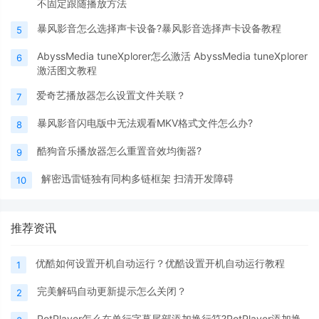
不固定跟随播放方法
暴风影音怎么选择声卡设备?暴风影音选择声卡设备教程
5
AbyssMedia tuneXplorer怎么激活 AbyssMedia tuneXplorer
6
激活图文教程
爱奇艺播放器怎么设置文件关联？
7
暴风影音闪电版中无法观看MKV格式文件怎么办?
8
酷狗音乐播放器怎么重置音效均衡器?
9
解密迅雷链独有同构多链框架 扫清开发障碍
10
推荐资讯
优酷如何设置开机自动运行？优酷设置开机自动运行教程
1
完美解码自动更新提示怎么关闭？
2
PotPlayer怎么在单行字幕尾部添加换行符?PotPlayer添加换