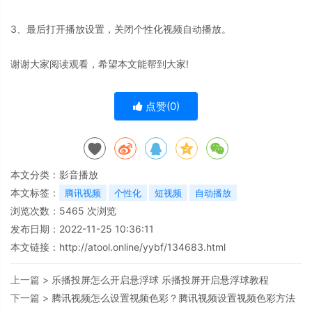
3、最后打开播放设置，关闭个性化视频自动播放。
谢谢大家阅读观看，希望本文能帮到大家!
点赞(
0
)
本文分类：
影音播放
本文标签：
腾讯视频
个性化
短视频
自动播放
浏览次数：
5465
次浏览
发布日期：2022-11-25 10:36:11
本文链接：
http://atool.online/yybf/134683.html
上一篇 >
乐播投屏怎么开启悬浮球 乐播投屏开启悬浮球教程
下一篇 >
腾讯视频怎么设置视频色彩？腾讯视频设置视频色彩方法