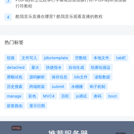
3
行符教程
酷我音乐直播在哪里? 酷我音乐观看直播的教程
4
热门标签
纹路
文件写入
jdbctemplate
空数组
本地文件
tab栏
detached
最火
快捷指令
自动生成
轮廓化描边
唇釉试色
源码解析
保存信息
bib文件
读取数据
历史搜索
跨端框架
submit
水桶腰
钩子机制
manage
彩色
MVC4
百旺
js调试
劵码
boot
嵌套路由
显示日期