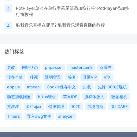
PotPlayer怎么在单行字幕尾部添加换行符?PotPlayer添加换
3
行符教程
酷我音乐直播在哪里? 酷我音乐观看直播的教程
4
热门标签
更改
网络状态
phpexcel
mastercam9
双缓冲
传多个值
挂死
透明背景
签名
开通VIP
析X
epplus
mbean
Cookie保存中文
失眠
先锋1000打碟机
动态加载回显
https请求
苹果iOS
腺样体肥大
轻颜相机
文叔叔
原生ajax
健康管理
1020
跨境电商
DLLCARE
Timers
导入dwg文件
analyzer